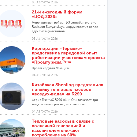
05 АВГУСТА 2026
21-й ежегодный форум
«ЦОД-2026»
Мероприятие пройдет 2-3 сентября в отеле
Radisson Slavyanskaya. Форум посетит более
двух тысяч участников...
05 АВГУСТА 2026
Корпорация «Термекс»
представила передовой опыт
роботизации участникам проекта
«Промтуризм.РФ»
Проект «Крутая Локация» ...
04 АВГУСТА 2026
Китайская Shenling представила
линейку тепловых насосов
«воздух-вода» на R290
Серия ThermaX R290 All-In-One включает три
модели теплопроизводительностью ...
04 АВГУСТА 2026
Тепловые насосы в связке с
солнечной генерацией и
накопителем снижают
потребление на 60%