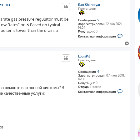
р
ит то
Rao Shaheryar
н
Претендент
у
т
parate gas pressure regulator must be
ь
Сообщения:
5
Зарегистрирован:
12 янв 2021,
Flow Rates” on 6 Based on typical
с
14:04
я
 boiler is lower than the drain, a
Репутация:
0
к
К
Контактная информация:
н
о
н
а
В
т
ч
е
а
а
р
к
LouisPit
л
н
т
Претендент
н
у
у
а
т
я
ь
Сообщения:
4
и
Зарегистрирован:
07 июн 2018,
с
н
16:08
ф
я
Репутация:
0
о
к
Откуда:
Россия
на ремонте выхлопной системы? В
р
н
К
м
Контактная информация:
е качественные услуги:
о
а
а
н
ц
ч
т
и
а
а
я
л
к
п
т
у
о
н
л
а
ь
я
з
ов
и
о
н
в
ф
а
о
т