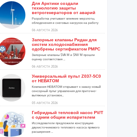
Для Арктики создали
технологию защиты
ветрогенераторов от аварий
Разработка учитывает влияние мерзлоты,
обледенения и снеговых нагрузок на работу
установок...
06 АВГУСТА 2026
Запорные клапаны Ридан для
систем холодоснабжения
одобрены сертификатом РМРС
Запорные клапаны SVA M и SNV M прошли
оценку соответствия ...
06 АВГУСТА 2026
Универсальный пульт Z037-5C0
от НЕВАТОМ
Компания НЕВАТОМ открывает к заказу новый
сенсорный пульт управления для приточно-
вытяжных установок...
05 АВГУСТА 2026
Гибридный тепловой насос PV/T
с одним общим испарителем
Исследователи предложили конструкцию
двухисточникового теплового насоса прямого
расширения ...