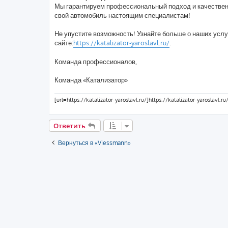
Мы гарантируем профессиональный подход и качествен
свой автомобиль настоящим специалистам!
Не упустите возможность! Узнайте больше о наших услу
сайте:
https://katalizator-yaroslavl.ru/
.
Команда профессионалов,
Команда «Катализатор»
[url=https://katalizator-yaroslavl.ru/]https://katalizator-yaroslavl.ru/
Ответить
Вернуться в «Viessmann»