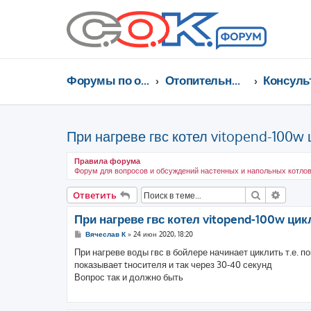
Форумы по отоплению, кондиционированию, энергосбережению
Отопительные котлы, водонагреватели, насосы, кондиционеры, водоочистка...
При нагреве гвс котел vitopend-100w 
Правила форума
Форум для вопросов и обсуждений настенных и напольных котлов
Поиск
Расши
Ответить
При нагреве гвс котел vitopend-100w цик
С
Вячеслав К
»
24 июн 2020, 18:20
о
о
При нагреве воды гвс в бойлере начинает циклить т.е. п
б
показывает tносителя и так через 30-40 секунд
щ
е
Вопрос так и должно быть
н
и
е