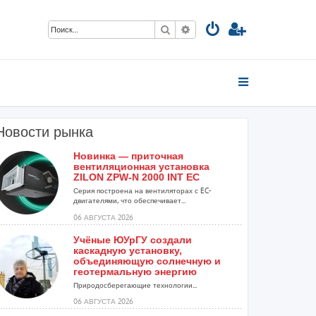
Поиск
Расширенный поиск
Новости рынка
Новинка — приточная
вентиляционная установка
ZILON ZPW-N 2000 INT EC
Серия построена на вентиляторах с EC-
двигателями, что обеспечивает...
06 АВГУСТА 2026
Учёные ЮУрГУ создали
каскадную установку,
объединяющую солнечную и
геотермальную энергию
Природосберегающие технологии...
06 АВГУСТА 2026