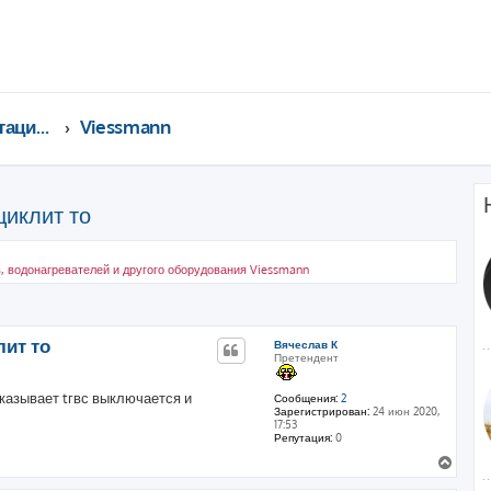
Консультации специалистов
Viessmann
циклит то
, водонагревателей и другого оборудования Viessmann
ренный поиск
лит то
Вячеслав К
Претендент
оказывает tгвс выключается и
Сообщения:
2
Зарегистрирован:
24 июн 2020,
17:53
Репутация:
0
В
е