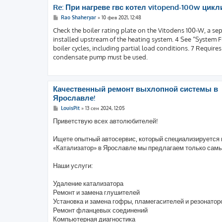
Re: При нагреве гвс котел vitopend-100w цикл
С
Rao Shaheryar
»
10 фев 2021, 12:48
о
о
Check the boiler rating plate on the Vitodens 100-W, a se
б
installed upstream of the heating system. 4 See “System 
щ
е
boiler cycles, including partial load conditions. 7 Requires
н
condensate pump must be used.
и
е
Качественный ремонт выхлопной системы в
Ярославле!
С
LouisPit
»
13 сен 2024, 12:05
о
о
Приветствую всех автолюбителей!
б
щ
е
Ищете опытный автосервис, который специализируется 
н
«Катализатор» в Ярославле мы предлагаем только самы
и
е
Наши услуги:
Удаление катализатора
Ремонт и замена глушителей
Установка и замена гофры, пламегасителей и резонатор
Ремонт фланцевых соединений
Компьютерная диагностика