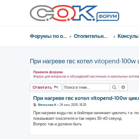
Форумы по отоплению, кондиционированию, энергосбережению
Отопительные котлы, водонагреватели, насосы, кондиционеры, водоочистка...
При нагреве гвс котел vitopend-100w 
Правила форума
Форум для вопросов и обсуждений настенных и напольных котлов
Поиск
Расши
Ответить
При нагреве гвс котел vitopend-100w цик
С
Вячеслав К
»
24 июн 2020, 18:20
о
о
При нагреве воды гвс в бойлере начинает циклить т.е. п
б
показывает tносителя и так через 30-40 секунд
щ
е
Вопрос так и должно быть
н
и
е