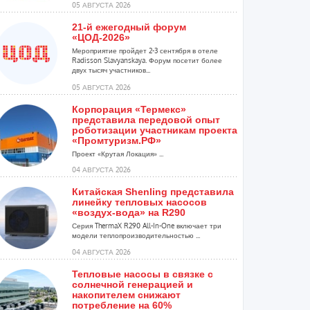
05 АВГУСТА 2026
21-й ежегодный форум
«ЦОД-2026»
Мероприятие пройдет 2-3 сентября в отеле
Radisson Slavyanskaya. Форум посетит более
двух тысяч участников...
05 АВГУСТА 2026
Корпорация «Термекс»
представила передовой опыт
роботизации участникам проекта
«Промтуризм.РФ»
Проект «Крутая Локация» ...
04 АВГУСТА 2026
Китайская Shenling представила
линейку тепловых насосов
«воздух-вода» на R290
Серия ThermaX R290 All-In-One включает три
модели теплопроизводительностью ...
04 АВГУСТА 2026
Тепловые насосы в связке с
солнечной генерацией и
накопителем снижают
потребление на 60%