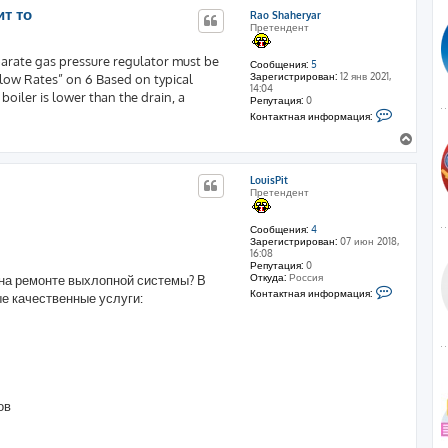
р
ит то
Rao Shaheryar
н
Претендент
у
т
parate gas pressure regulator must be
ь
Сообщения:
5
Зарегистрирован:
12 янв 2021,
Flow Rates” on 6 Based on typical
с
14:04
я
 boiler is lower than the drain, a
Репутация:
0
к
К
Контактная информация:
н
о
н
а
В
т
ч
е
а
а
р
к
LouisPit
л
н
т
Претендент
н
у
у
а
т
я
ь
Сообщения:
4
и
Зарегистрирован:
07 июн 2018,
с
н
16:08
ф
я
Репутация:
0
о
к
Откуда:
Россия
на ремонте выхлопной системы? В
р
н
К
м
Контактная информация:
е качественные услуги:
о
а
а
н
ц
ч
т
и
а
а
я
л
к
п
т
у
о
н
л
а
ь
я
з
ов
и
о
н
в
ф
а
о
т