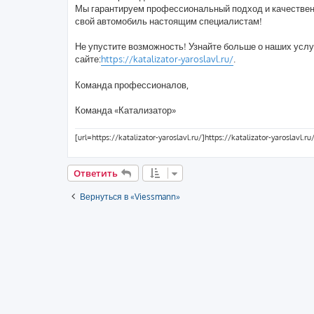
Мы гарантируем профессиональный подход и качествен
свой автомобиль настоящим специалистам!
Не упустите возможность! Узнайте больше о наших услу
сайте:
https://katalizator-yaroslavl.ru/
.
Команда профессионалов,
Команда «Катализатор»
[url=https://katalizator-yaroslavl.ru/]https://katalizator-yaroslavl.ru/
Ответить
Вернуться в «Viessmann»