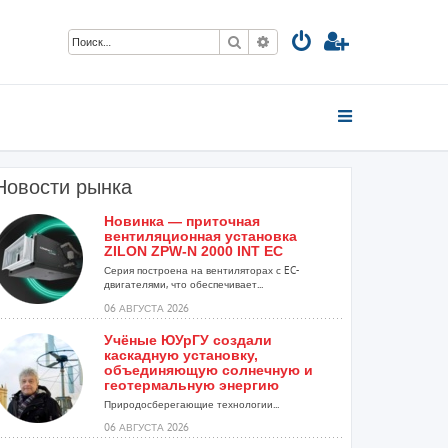
Поиск
Расширенный поиск
Новости рынка
Новинка — приточная
вентиляционная установка
ZILON ZPW-N 2000 INT EC
Серия построена на вентиляторах с EC-
двигателями, что обеспечивает...
06 АВГУСТА 2026
Учёные ЮУрГУ создали
каскадную установку,
объединяющую солнечную и
геотермальную энергию
Природосберегающие технологии...
06 АВГУСТА 2026