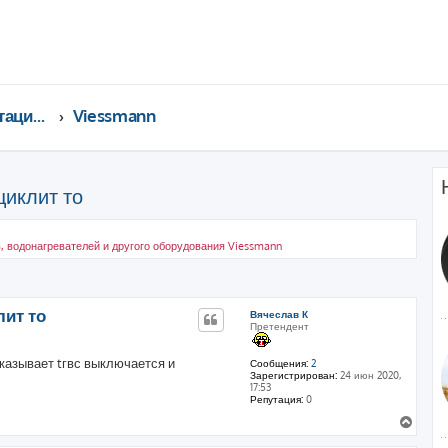
Консультации специалистов
Viessmann
циклит то
, водонагревателей и другого оборудования Viessmann
ренный поиск
лит то
Вячеслав К
Претендент
оказывает tгвс выключается и
Сообщения:
2
Зарегистрирован:
24 июн 2020,
17:53
Репутация:
0
В
е