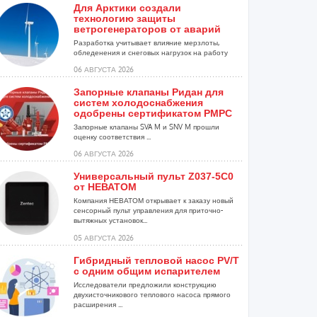
Для Арктики создали
технологию защиты
ветрогенераторов от аварий
Разработка учитывает влияние мерзлоты,
обледенения и снеговых нагрузок на работу
установок...
06 АВГУСТА 2026
Запорные клапаны Ридан для
систем холодоснабжения
одобрены сертификатом РМРС
Запорные клапаны SVA M и SNV M прошли
оценку соответствия ...
06 АВГУСТА 2026
Универсальный пульт Z037-5C0
от НЕВАТОМ
Компания НЕВАТОМ открывает к заказу новый
сенсорный пульт управления для приточно-
вытяжных установок...
05 АВГУСТА 2026
Гибридный тепловой насос PV/T
с одним общим испарителем
Исследователи предложили конструкцию
двухисточникового теплового насоса прямого
расширения ...