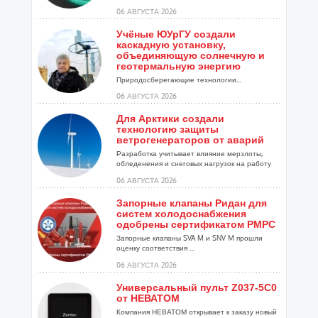
06 АВГУСТА 2026
Учёные ЮУрГУ создали
каскадную установку,
объединяющую солнечную и
геотермальную энергию
Природосберегающие технологии...
06 АВГУСТА 2026
Для Арктики создали
технологию защиты
ветрогенераторов от аварий
Разработка учитывает влияние мерзлоты,
обледенения и снеговых нагрузок на работу
установок...
06 АВГУСТА 2026
Запорные клапаны Ридан для
систем холодоснабжения
одобрены сертификатом РМРС
Запорные клапаны SVA M и SNV M прошли
оценку соответствия ...
06 АВГУСТА 2026
Универсальный пульт Z037-5C0
от НЕВАТОМ
Компания НЕВАТОМ открывает к заказу новый