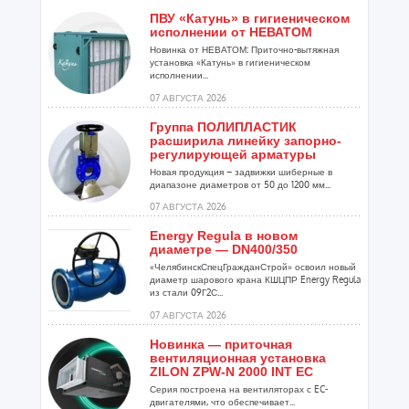
ПВУ «Катунь» в гигиеническом
исполнении от НЕВАТОМ
Новинка от НЕВАТОМ: Приточно-вытяжная
установка «Катунь» в гигиеническом
исполнении...
07 АВГУСТА 2026
Группа ПОЛИПЛАСТИК
расширила линейку запорно-
регулирующей арматуры
Новая продукция – задвижки шиберные в
диапазоне диаметров от 50 до 1200 мм...
07 АВГУСТА 2026
Energy Regula в новом
диаметре — DN400/350
«ЧелябинскСпецГражданСтрой» освоил новый
диаметр шарового крана КШЦПР Energy Regula
из стали 09Г2С...
07 АВГУСТА 2026
Новинка — приточная
вентиляционная установка
ZILON ZPW-N 2000 INT EC
Серия построена на вентиляторах с EC-
двигателями, что обеспечивает...