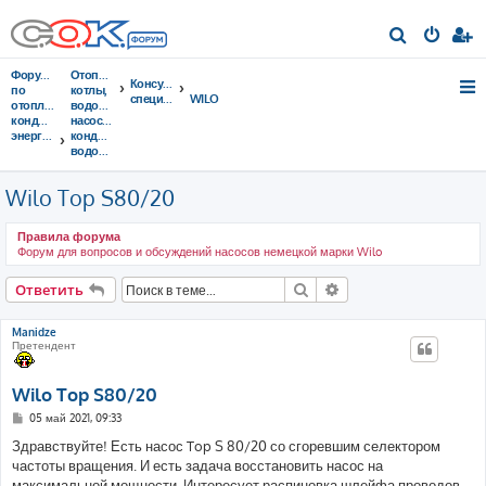
П
о
Форумы
Отопительные
Консультации
и
по
котлы,
специалистов
WILO
отоплению,
водонагреватели,
с
кондиционированию,
насосы,
энергосбережению
кондиционеры,
к
водоочистка...
Wilo Top S80/20
Правила форума
Форум для вопросов и обсуждений насосов немецкой марки Wilo
Поиск
Расширенный поис
Ответить
Manidze
Претендент
Wilo Top S80/20
С
05 май 2021, 09:33
о
о
Здравствуйте! Есть насос Top S 80/20 со сгоревшим селектором
б
частоты вращения. И есть задача восстановить насос на
щ
е
максимальной мощности. Интересует распиновка шлейфа проводов