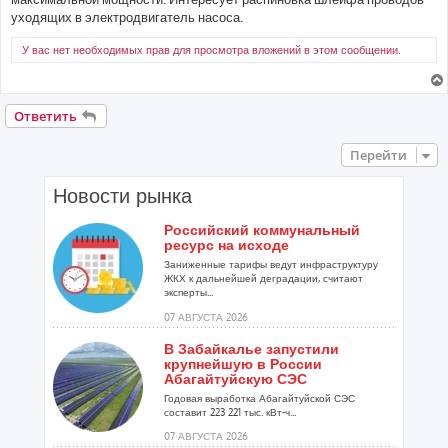
н
уходящих в электродвигатель насоса.
и
е
У вас нет необходимых прав для просмотра вложений в этом сообщении.
Ответить
Перейти
Новости рынка
Российский коммунальный
ресурс на исходе
Заниженные тарифы ведут инфраструктуру
ЖКХ к дальнейшей деградации, считают
эксперты...
07 АВГУСТА 2026
В Забайкалье запустили
крупнейшую в России
Абагайтуйскую СЭС
Годовая выработка Абагайтуйской СЭС
составит 223 221 тыс. кВт-ч...
07 АВГУСТА 2026