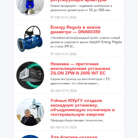
Новая продукция – задвижки шиберные в
диапазоне диаметров от 50 до 1200 мм...
07 АВГУСТА 2026
Energy Regula в новом
диаметре — DN400/350
«ЧелябинскСпецГражданСтрой» освоил новый
диаметр шарового крана КШЦПР Energy Regula
из стали 09Г2С...
07 АВГУСТА 2026
Новинка — приточная
вентиляционная установка
ZILON ZPW-N 2000 INT EC
Серия построена на вентиляторах с EC-
двигателями, что обеспечивает...
06 АВГУСТА 2026
Учёные ЮУрГУ создали
каскадную установку,
объединяющую солнечную и
геотермальную энергию
Природосберегающие технологии...
06 АВГУСТА 2026
Для Арктики создали