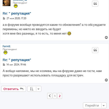
Претендент
Re: " репутация"
С
27 ноя 2020, 17:20
о
о
а в форуме вообще проводятся какие-то обновления? а то обсуждаете
б
перемены, но никто их вводить не будет
щ
е
хотя мне без разницы, я то есть, то меня нет
н
и
е
Farrell
Претендент
Re: " репутация"
С
14 окт 2024, 19:46
о
о
А вобще напомню, мы не хозяева, мы на форуме даже не гости, нам
б
просто разрешают использовать площадку для встреч.
щ
е
н
и
е
Ответить
1
2
Пред.
Перейти