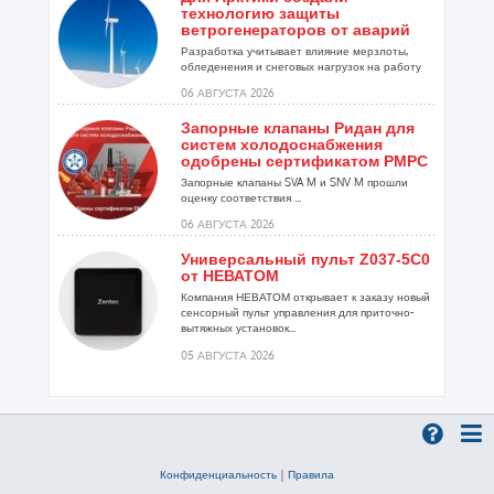
технологию защиты
ветрогенераторов от аварий
Разработка учитывает влияние мерзлоты,
обледенения и снеговых нагрузок на работу
установок...
06 АВГУСТА 2026
Запорные клапаны Ридан для
систем холодоснабжения
одобрены сертификатом РМРС
Запорные клапаны SVA M и SNV M прошли
оценку соответствия ...
06 АВГУСТА 2026
Универсальный пульт Z037-5C0
от НЕВАТОМ
Компания НЕВАТОМ открывает к заказу новый
сенсорный пульт управления для приточно-
вытяжных установок...
05 АВГУСТА 2026
Гибридный тепловой насос
PV/T с одним общим
испарителем
Исследователи предложили конструкцию
двухисточникового теплового насоса прямого
Конфиденциальность
|
Правила
расширения ...
05 АВГУСТА 2026