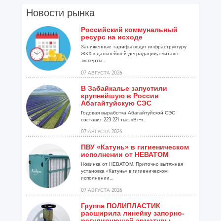
Новости рынка
Российский коммунальный
ресурс на исходе
Заниженные тарифы ведут инфраструктуру
ЖКХ к дальнейшей деградации, считают
эксперты...
07 АВГУСТА 2026
В Забайкалье запустили
крупнейшую в России
Абагайтуйскую СЭС
Годовая выработка Абагайтуйской СЭС
составит 223 221 тыс. кВт-ч...
07 АВГУСТА 2026
ПВУ «Катунь» в гигиеническом
исполнении от НЕВАТОМ
Новинка от НЕВАТОМ: Приточно-вытяжная
установка «Катунь» в гигиеническом
исполнении...
07 АВГУСТА 2026
Группа ПОЛИПЛАСТИК
расширила линейку запорно-
регулирующей арматуры