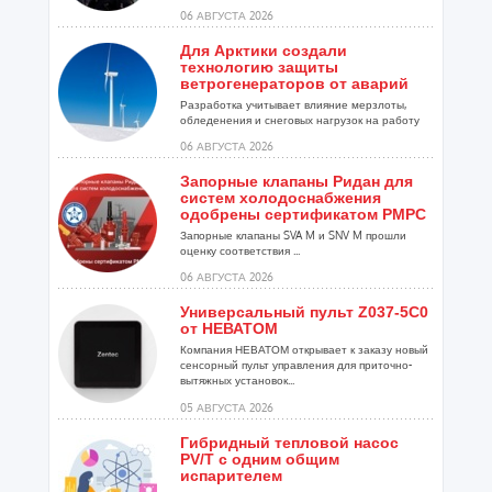
06 АВГУСТА 2026
Для Арктики создали
технологию защиты
ветрогенераторов от аварий
Разработка учитывает влияние мерзлоты,
обледенения и снеговых нагрузок на работу
установок...
06 АВГУСТА 2026
Запорные клапаны Ридан для
систем холодоснабжения
одобрены сертификатом РМРС
Запорные клапаны SVA M и SNV M прошли
оценку соответствия ...
06 АВГУСТА 2026
Универсальный пульт Z037-5C0
от НЕВАТОМ
Компания НЕВАТОМ открывает к заказу новый
сенсорный пульт управления для приточно-
вытяжных установок...
05 АВГУСТА 2026
Гибридный тепловой насос
PV/T с одним общим
испарителем