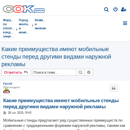
П
о
Форумы
Городок
Комментарии
и
по
монтажников
и
отоплению,
и
мнения
с
кондиционированию,
инженеров
энергосбережению
к
Какие преимущества имеют мобильные
стенды перед другими видами наружной
рекламы
Поиск
Расширенный поис
Ответить
Farrell
Претендент
Какие преимущества имеют мобильные стенды
перед другими видами наружной рекламы
С
28 окт 2025, 19:43
о
о
Мобильные стенды предлагают ряд существенных преимуществ по
б
сравнению с традиционными формами наружной рекламы, такими как
щ
е