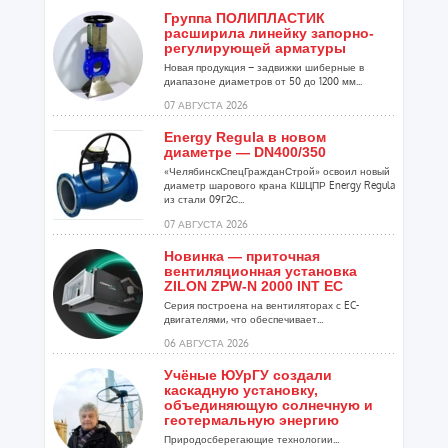
Группа ПОЛИПЛАСТИК
расширила линейку запорно-
регулирующей арматуры
Новая продукция – задвижки шиберные в
диапазоне диаметров от 50 до 1200 мм...
07 АВГУСТА 2026
Energy Regula в новом
диаметре — DN400/350
«ЧелябинскСпецГражданСтрой» освоил новый
диаметр шарового крана КШЦПР Energy Regula
из стали 09Г2С...
07 АВГУСТА 2026
Новинка — приточная
вентиляционная установка
ZILON ZPW-N 2000 INT EC
Серия построена на вентиляторах с EC-
двигателями, что обеспечивает...
06 АВГУСТА 2026
Учёные ЮУрГУ создали
каскадную установку,
объединяющую солнечную и
геотермальную энергию
Природосберегающие технологии...