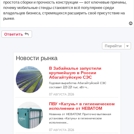
простота сборки и прочность конструкции — вот ключевые причины,
почему мобильные стенды становятся всё популярнее среди
владельцев бизнеса, стремящихся расширить своё присутствие на
рынке.
Ответить
Перейти
Новости рынка
В Забайкалье запустили
крупнейшую в России
Абагайтуйскую СЭС
Годовая выработка Абагайтуйской СЭС
составит 223 221 тыс. кВт-ч...
07 АВГУСТА 2026
ПВУ «Катунь» в гигиеническом
исполнении от НЕВАТОМ
Новинка от НЕВАТОМ: Приточно-вытяжная
установка «Катунь» в гигиеническом
исполнении...
07 АВГУСТА 2026