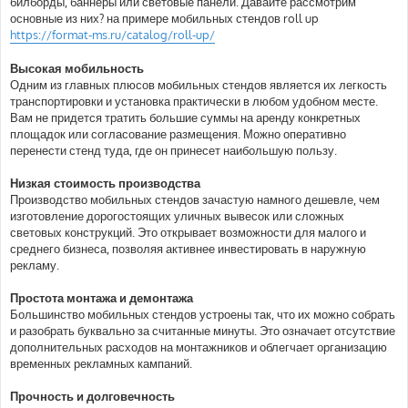
билборды, баннеры или световые панели. Давайте рассмотрим
н
основные из них? на примере мобильных стендов roll up
и
е
https://format-ms.ru/catalog/roll-up/
Высокая мобильность
Одним из главных плюсов мобильных стендов является их легкость
транспортировки и установка практически в любом удобном месте.
Вам не придется тратить большие суммы на аренду конкретных
площадок или согласование размещения. Можно оперативно
перенести стенд туда, где он принесет наибольшую пользу.
Низкая стоимость производства
Производство мобильных стендов зачастую намного дешевле, чем
изготовление дорогостоящих уличных вывесок или сложных
световых конструкций. Это открывает возможности для малого и
среднего бизнеса, позволяя активнее инвестировать в наружную
рекламу.
Простота монтажа и демонтажа
Большинство мобильных стендов устроены так, что их можно собрать
и разобрать буквально за считанные минуты. Это означает отсутствие
дополнительных расходов на монтажников и облегчает организацию
временных рекламных кампаний.
Прочность и долговечность