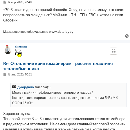
С
17 апр 2020, 22:40
о
о
+70 баксав в день + горячий бассейн. Хочу, но лень самому, кто хочет
б
попробовать за мои деньги? Майнинг + ТН + ТП + ГВС + котел на пики +
щ
е
бассейн.
н
и
е
Маркировочное оборудование www.data-by.by
cineman
Гуру
Re: Отопление криптомайнером - рассчет пластинч.
теплообменника
С
18 апр 2020, 06:25
о
о
б
Джордано
писал(а):
↑
щ
е
Может майнинг эффективнее теплового насоса?
н
Кстати, тоже вариант если сложить эти две технологии 5кВт * 3
и
е
COP = 15 кВт.
Хорошая шутка.
Тепловой насос был бы полезен для использования тепла от майнера
в радиаторном отоплении. На самом деле главный тепловой головняк
майнинга в утилизации тепла в жаркие летние дни, когда дельта