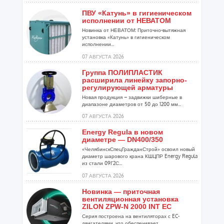
ПВУ «Катунь» в гигиеническом
исполнении от НЕВАТОМ
Новинка от НЕВАТОМ: Приточно-вытяжная
установка «Катунь» в гигиеническом
исполнении...
07 АВГУСТА 2026
Группа ПОЛИПЛАСТИК
расширила линейку запорно-
регулирующей арматуры
Новая продукция – задвижки шиберные в
диапазоне диаметров от 50 до 1200 мм...
07 АВГУСТА 2026
Energy Regula в новом
диаметре — DN400/350
«ЧелябинскСпецГражданСтрой» освоил новый
диаметр шарового крана КШЦПР Energy Regula
из стали 09Г2С...
07 АВГУСТА 2026
Новинка — приточная
вентиляционная установка
ZILON ZPW-N 2000 INT EC
Серия построена на вентиляторах с EC-
двигателями, что обеспечивает...