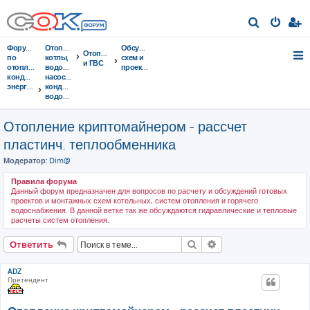
П
о
Форумы
Отопительные
Обсуждение
Отопление
и
по
котлы,
схем и
и ГВС
отоплению,
водонагреватели,
проектов
с
кондиционированию,
насосы,
энергосбережению
кондиционеры,
к
водоочистка...
Отопление криптомайнером - рассчет
пластинч. теплообменника
Модератор:
Dim@
Правила форума
Данный форум предназначен для вопросов по расчету и обсуждений готовых
проектов и монтажных схем котельных, систем отопления и горячего
водоснабжения. В данной ветке так же обсуждаются гидравлические и тепловые
расчеты систем отопления.
Поиск
Расширенный поис
Ответить
ADZ
Претендент