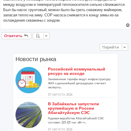
между воздухом и температурой теплоносителя сильно сближаются.
Был бы насос грунтовый, можно было бы греть скважину майнером,
запасая тепло на зиму. СОР насоса снижается к концу зимы из-за
охлаждения скважины с зондом.
Ответить
Перейти
Новости рынка
Российский коммунальный
ресурс на исходе
Заниженные тарифы ведут инфраструктуру
ЖКХ к дальнейшей деградации, считают
эксперты...
07 АВГУСТА 2026
В Забайкалье запустили
крупнейшую в России
Абагайтуйскую СЭС
Годовая выработка Абагайтуйской СЭС
составит 223 221 тыс. кВт-ч...
07 АВГУСТА 2026