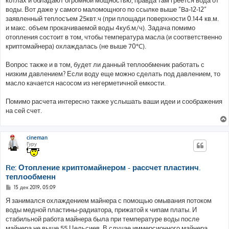
котлах и обладают огромной мощностью, правда там греется вода от
воды. Вот даже у самого маломощного по ссылке выше “Ba-12-12”
заявленный теплосъем 25квт.ч (при площади поверхности 0.144 кв.м.
и макс. объем прокачиваемой воды 4куб.м/ч). Задача помимо
отопления состоит в том, чтобы температура масла (и соответственно
криптомайнера) охлаждалась (не выше 70°C).
Вопрос также и в том, будет ли данный теплообменик работать с
низким давлением? Если воду еще можно сделать под давлением, то
масло качается насосом из негерметичной емкости.
Помимо расчета интересно также услышать ваши идеи и соображения
на сей счет.
cineman
Гуру
Re: Отопление криптомайнером - рассчет пластинч.
теплообменн
С
15 дек 2019, 05:09
о
о
Я занимался охлаждением майнера с помощью омывания потоком
б
воды медной пластины-радиатора, прижатой к чипам платы. И
щ
е
стабильной работа майнера была при температуре воды после
н
майнера не выше 55 Цельсиев. В случае иммерсионного майнера