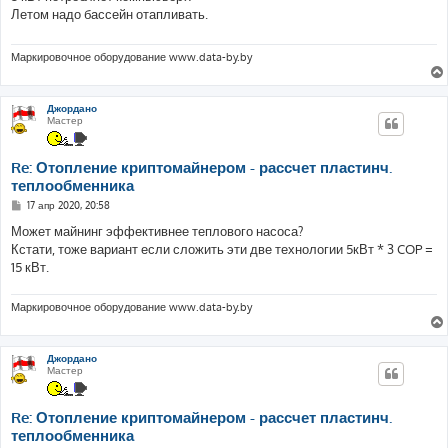
б
Летом надо бассейн отапливать.
щ
е
н
и
Маркировочное оборудование www.data-by.by
е
Джордано
Мастер
Re: Отопление криптомайнером - рассчет пластинч.
теплообменника
С
17 апр 2020, 20:58
о
о
Может майнинг эффективнее теплового насоса?
б
Кстати, тоже вариант если сложить эти две технологии 5кВт * 3 COP =
щ
е
15 кВт.
н
и
е
Маркировочное оборудование www.data-by.by
Джордано
Мастер
Re: Отопление криптомайнером - рассчет пластинч.
теплообменника