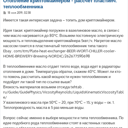
Отопление криптомайнером - рассчет пластинч.
теплообменника
С
18 ноя 2019, 02:38
о
о
Имеется такая интересная задача – топить дом криптомайнером.
б
щ
е
Идея такая: криптомайнер погружен в вазелиновое масло, в связи с
н
чем масло нагревается до 80°C. Возьмем постоянную электрическую
и
е
мощность и тепловыделение криптомайнера 5квт/ч. Нагретое масло
насосом гонится в пластинчатый теплообменник типа такого
Ebay . com/itm/Plate-heat-exchanger-BEER-WORT-CHILLER-cooler-
HOME-BREWERY-Brewing-NORDIC/262677590698
В теплообменнике масло отдает тепло воде, вода идет в радиаторы
отопления в доме. Температура обратки, скажем 40°C. Может ли кто-
то помочь рассчитать какой мощности нужен теплообменник и
подойдет ли такой тип по ссылке выше?
Вязкость материалов возьмем отсюда tehtab .
ru/Guide/GuidePhysics/VicosityReynolds/LiquidsKinematicViscosityTabl
e/
У вазелинового масла при 50°С – 20, при 70°С – 15; у воды – ок. 1.
Теплопроводность масла в 5 раз меньше воды.
Вопрос сейчас именно в выборе мощности и типа теплообменника. По
идее подобного рода теплообменники стоят в настенных газовых