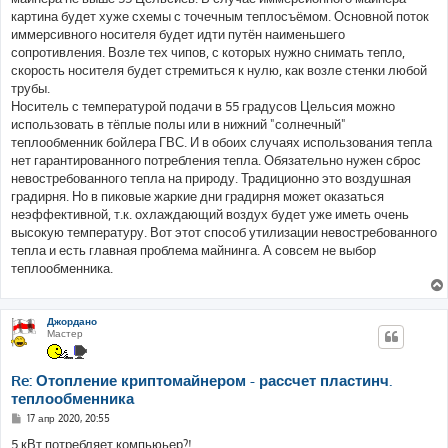
и
е
картина будет хуже схемы с точечным теплосъёмом. Основной поток
иммерсивного носителя будет идти путён наименьшего
сопротивления. Возле тех чипов, с которых нужно снимать тепло,
скорость носителя будет стремиться к нулю, как возле стенки любой
трубы.
Носитель с температурой подачи в 55 градусов Цельсия можно
использовать в тёплые полы или в нижний "солнечный"
теплообменник бойлера ГВС. И в обоих случаях использования тепла
нет гарантированного потребления тепла. Обязательно нужен сброс
невостребованного тепла на природу. Традиционно это воздушная
градирня. Но в пиковые жаркие дни градирня может оказаться
неэффективной, т.к. охлаждающий воздух будет уже иметь очень
высокую температуру. Вот этот способ утилизации невостребованного
тепла и есть главная проблема майнинга. А совсем не выбор
теплообменника.
Джордано
Мастер
Re: Отопление криптомайнером - рассчет пластинч.
теплообменника
С
17 апр 2020, 20:55
о
о
5 кВт потребляет компьюьер?!