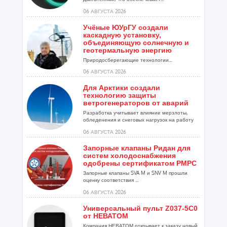
06 АВГУСТА 2026
Учёные ЮУрГУ создали
каскадную установку,
объединяющую солнечную и
геотермальную энергию
Природосберегающие технологии...
06 АВГУСТА 2026
Для Арктики создали
технологию защиты
ветрогенераторов от аварий
Разработка учитывает влияние мерзлоты,
обледенения и снеговых нагрузок на работу
установок...
06 АВГУСТА 2026
Запорные клапаны Ридан для
систем холодоснабжения
одобрены сертификатом РМРС
Запорные клапаны SVA M и SNV M прошли
оценку соответствия ...
06 АВГУСТА 2026
Универсальный пульт Z037-5C0
от НЕВАТОМ
Компания НЕВАТОМ открывает к заказу новый