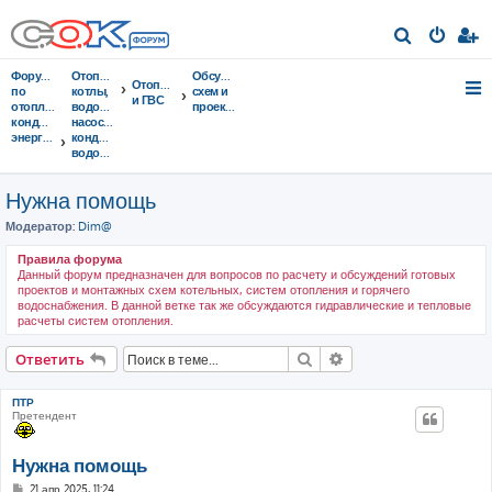
П
о
Форумы
Отопительные
Обсуждение
Отопление
и
по
котлы,
схем и
и ГВС
отоплению,
водонагреватели,
проектов
с
кондиционированию,
насосы,
энергосбережению
кондиционеры,
к
водоочистка...
Нужна помощь
Модератор:
Dim@
Правила форума
Данный форум предназначен для вопросов по расчету и обсуждений готовых
проектов и монтажных схем котельных, систем отопления и горячего
водоснабжения. В данной ветке так же обсуждаются гидравлические и тепловые
расчеты систем отопления.
Поиск
Расширенный поис
Ответить
ПТР
Претендент
Нужна помощь
С
21 апр 2025, 11:24