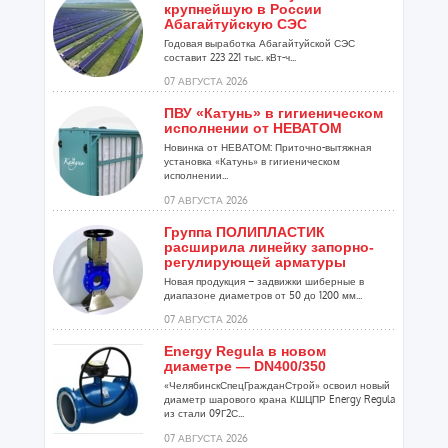
крупнейшую в России
Абагайтуйскую СЭС
Годовая выработка Абагайтуйской СЭС
составит 223 221 тыс. кВт-ч...
07 АВГУСТА 2026
ПВУ «Катунь» в гигиеническом
исполнении от НЕВАТОМ
Новинка от НЕВАТОМ: Приточно-вытяжная
установка «Катунь» в гигиеническом
исполнении...
07 АВГУСТА 2026
Группа ПОЛИПЛАСТИК
расширила линейку запорно-
регулирующей арматуры
Новая продукция – задвижки шиберные в
диапазоне диаметров от 50 до 1200 мм...
07 АВГУСТА 2026
Energy Regula в новом
диаметре — DN400/350
«ЧелябинскСпецГражданСтрой» освоил новый
диаметр шарового крана КШЦПР Energy Regula
из стали 09Г2С...
07 АВГУСТА 2026