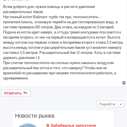
о
о
Всем доброго дня, нужна помощь в расчете давления
б
расширительных баков.
щ
е
Настенный котел Вайлант турбо тек про, теплоноситель -
н
пропиленгликоль, планирую перейти на дистиллированную воду, в
и
е
системе примерно 80 литров. Два этажа, на каждом по 5 батарей.
Подача из котла идет наверх, а оттуда тремя контурами опускается к
батареям второго, от них на первый и возвращаются в котел. Высота
между котлом (на первом этаже) и батареями второго этажа 2,5 метра,
высота между котлом и расширительным баком (установлен наверху
системы) 5,5 метров. Расширительный бак 12 литров. Хочу в системе
держать давление 1,5
При слитом теплоносителе на сколько нужно накачать воздухом
расширительный бак котла и того, что наверху? Чтобы они не
вразнобой по расширению при нагреве теплоносителя работали, а
одновременно.
Ответить
Перейти
Новости рынка
В Забайкалье запустили