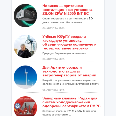
Новинка — приточная
вентиляционная установка
ZILON ZPW-N 2000 INT EC
Серия построена на вентиляторах с EC-
двигателями, что обеспечивает...
06 АВГУСТА 2026
Учёные ЮУрГУ создали
каскадную установку,
объединяющую солнечную и
геотермальную энергию
Природосберегающие технологии...
06 АВГУСТА 2026
Для Арктики создали
технологию защиты
ветрогенераторов от аварий
Разработка учитывает влияние мерзлоты,
обледенения и снеговых нагрузок на работу
установок...
06 АВГУСТА 2026
Запорные клапаны Ридан для
систем холодоснабжения
одобрены сертификатом РМРС
Запорные клапаны SVA M и SNV M прошли
оценку соответствия ...