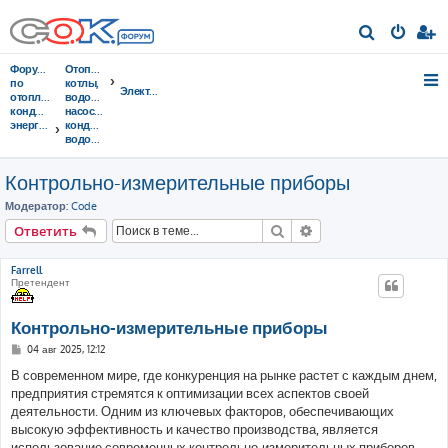
П
о
Форумы
Отопительные
и
по
котлы,
Электроснабжение
отоплению,
водонагреватели,
с
кондиционированию,
насосы,
энергосбережению
кондиционеры,
к
водоочистка...
Контрольно-измерительные приборы
Модератор:
Code
Поиск
Расширенный поис
Ответить
Farrell
Претендент
Контрольно-измерительные приборы
С
04 авг 2025, 12:12
о
о
В современном мире, где конкуренция на рынке растет с каждым днем,
б
предприятия стремятся к оптимизации всех аспектов своей
щ
е
деятельности. Одним из ключевых факторов, обеспечивающих
н
высокую эффективность и качество производства, является
и
е
использование современных контрольно-измерительных приборов