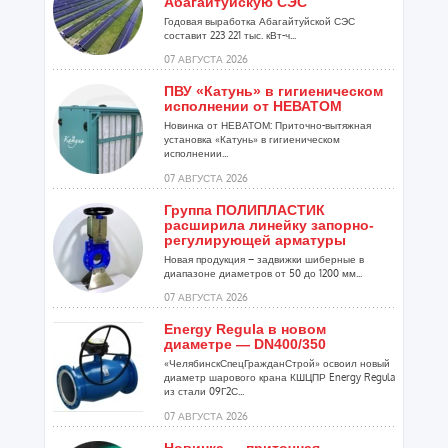
Абагайтуйскую СЭС
Годовая выработка Абагайтуйской СЭС
составит 223 221 тыс. кВт-ч...
07 АВГУСТА 2026
ПВУ «Катунь» в гигиеническом
исполнении от НЕВАТОМ
Новинка от НЕВАТОМ: Приточно-вытяжная
установка «Катунь» в гигиеническом
исполнении...
07 АВГУСТА 2026
Группа ПОЛИПЛАСТИК
расширила линейку запорно-
регулирующей арматуры
Новая продукция – задвижки шиберные в
диапазоне диаметров от 50 до 1200 мм...
07 АВГУСТА 2026
Energy Regula в новом
диаметре — DN400/350
«ЧелябинскСпецГражданСтрой» освоил новый
диаметр шарового крана КШЦПР Energy Regula
из стали 09Г2С...
07 АВГУСТА 2026
Новинка — приточная