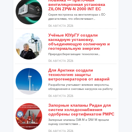
вентиляционная установка
ZILON ZPW-N 2000 INT EC
Серия построена на вентиляторах с EC-
двигателями, что обеспечивает...
06 АВГУСТА 2026
Учёные ЮУрГУ создали
каскадную установку,
объединяющую солнечную и
геотермальную энергию
Природосберегающие технологии...
06 АВГУСТА 2026
Для Арктики создали
технологию защиты
ветрогенераторов от аварий
Разработка учитывает влияние мерзлоты,
обледенения и снеговых нагрузок на работу
установок...
06 АВГУСТА 2026
Запорные клапаны Ридан для
систем холодоснабжения
одобрены сертификатом РМРС
Запорные клапаны SVA M и SNV M прошли
оценку соответствия ...
06 АВГУСТА 2026