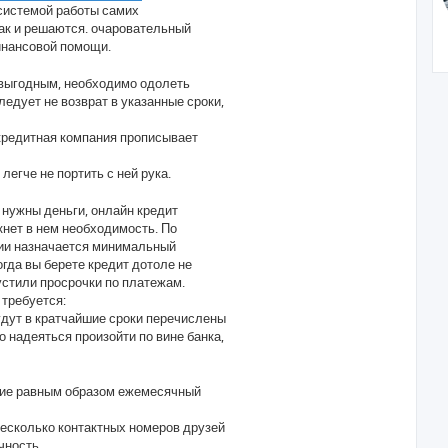
н
а
 системой работы самих
а
ц
ак и решаются. очаровательный
и
ч
я
а
инансовой помощи.
п
л
о
у
л
 выгодным, необходимо одолеть
ь
ледует не возврат в указанные сроки,
з
о
в
кредитная компания прописывает
а
т
е
егче не портить с ней рука.
л
я
R
 нужны деньги, онлайн кредит
a
o
кнет в нем необходимость. По
S
нии назначается минимальный
h
a
гда вы берете кредит дотоле не
h
устили просрочки по платежам.
e
r
 требуется:
y
дут в кратчайшие сроки перечислены
a
r
о надеяться произойти по вине банка,
ние равным образом ежемесячный
несколько контактных номеров друзей
чность.