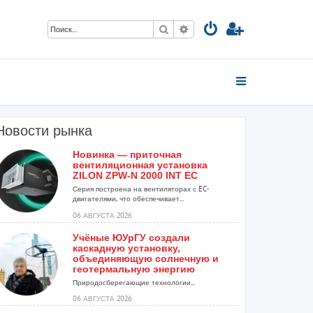
Поиск
Расширенный поиск
Новости рынка
Новинка — приточная
вентиляционная установка
ZILON ZPW-N 2000 INT EC
Серия построена на вентиляторах с EC-
двигателями, что обеспечивает...
06 АВГУСТА 2026
Учёные ЮУрГУ создали
каскадную установку,
объединяющую солнечную и
геотермальную энергию
Природосберегающие технологии...
06 АВГУСТА 2026