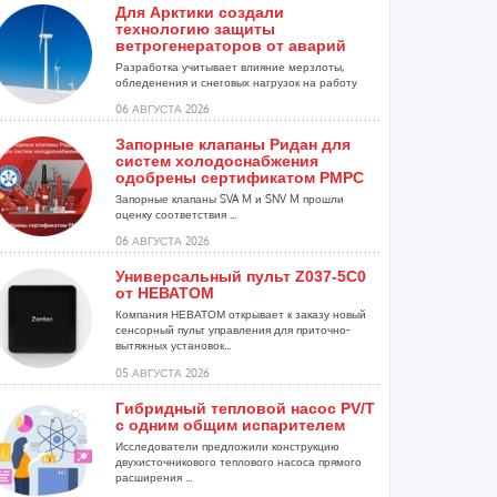
Для Арктики создали
технологию защиты
ветрогенераторов от аварий
Разработка учитывает влияние мерзлоты,
обледенения и снеговых нагрузок на работу
установок...
06 АВГУСТА 2026
Запорные клапаны Ридан для
систем холодоснабжения
одобрены сертификатом РМРС
Запорные клапаны SVA M и SNV M прошли
оценку соответствия ...
06 АВГУСТА 2026
Универсальный пульт Z037-5C0
от НЕВАТОМ
Компания НЕВАТОМ открывает к заказу новый
сенсорный пульт управления для приточно-
вытяжных установок...
05 АВГУСТА 2026
Гибридный тепловой насос PV/T
с одним общим испарителем
Исследователи предложили конструкцию
двухисточникового теплового насоса прямого
расширения ...