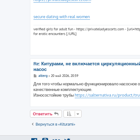
щ
е
н
и
е
secure dating with real women
verified girls for adult fun - https://privateladyescorts.com - [url=
for erotic encounters [/URL]
Re: Китурами, не включается циркуляционны
насос
С
alterg
»
20 май 2026, 20:59
о
о
Для того чтобы нормально функционировало насосное о
б
качественные комплектующие.
щ
е
Износостойкие трубы
https://salternativa.ru/product/trub
н
и
е
Ответить
Вернуться в «Kiturami»