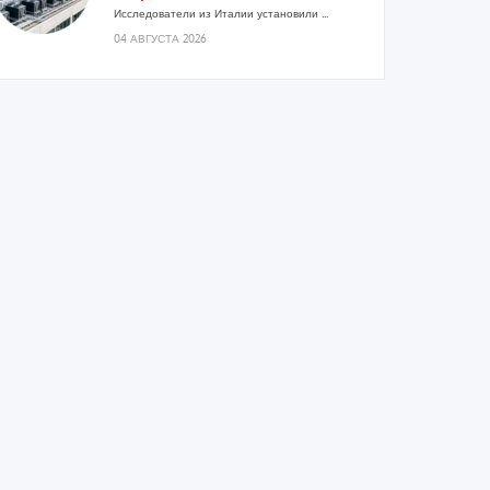
Исследователи из Италии установили ...
04 АВГУСТА 2026
«РУСКЛИМАТ Fest 2026» в Уфе
собрал свыше 700 профи
климатической отрасли
Организатором выступил торгово-
производственный холдинг «Русклимат»...
03 АВГУСТА 2026
«Датарк» испытал модульный
ЦОД с плотностью 54 кВт на
стойку
Испытания прошли на собственной
производственной площадке и были...
03 АВГУСТА 2026
Samsung выпускает VRF-систему
DVM на R32
Линейка включает семь типоразмеров
производительностью от 22,4 до 56 кВт.
Суммарная длина трубопроводов...
03 АВГУСТА 2026
«СиСофт Девелопмент» подвел
итоги конкурса студенческих