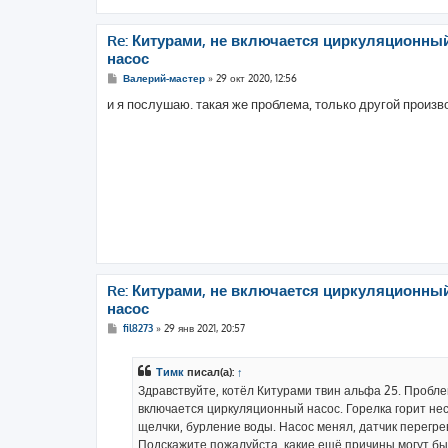
Re: Китурами, не включается циркуляционны
насос
С
Валерий-мастер
»
29 окт 2020, 12:56
о
о
и я послушаю. такая же проблема, только другой произв
б
щ
е
н
и
е
Re: Китурами, не включается циркуляционны
насос
С
fil8273
»
29 янв 2021, 20:57
о
о
б
Тимк
писал(а):
↑
щ
е
Здравствуйте, котёл Китурами твин альфа 25. Пробле
н
включается циркуляционный насос. Горелка горит нес
и
е
щелчки, бурление воды. Насос менял, датчик перегре
Подскажите пожалуйста, какие ещё причины могут быт