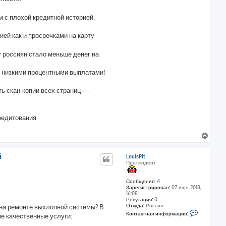
 с плохой кредитной историей.
ией как и просрочками на карту
 россиян стало меньше денег на
 низкими процентными выплатами!
ть скан-копии всех страниц —
редитования
В
е
р
й
LouisPit
н
Претендент
у
т
ь
Сообщения:
4
Зарегистрирован:
07 июн 2018,
с
16:08
я
Репутация:
0
к
Откуда:
Россия
на ремонте выхлопной системы? В
н
К
Контактная информация:
е качественные услуги:
о
а
н