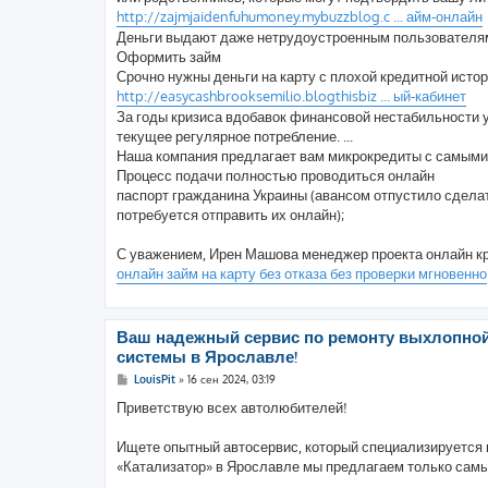
http://zajmjaidenfuhumoney.mybuzzblog.c ... айм-онлайн
Деньги выдают даже нетрудоустроенным пользователям
Оформить займ
Срочно нужны деньги на карту с плохой кредитной истор
http://easycashbrooksemilio.blogthisbiz ... ый-кабинет
За годы кризиса вдобавок финансовой нестабильности у
текущее регулярное потребление. ...
Наша компания предлагает вам микрокредиты с самыми
Процесс подачи полностью проводиться онлайн
паспорт гражданина Украины (авансом отпустило сдела
потребуется отправить их онлайн);
С уважением, Ирен Машова менеджер проекта онлайн к
онлайн займ на карту без отказа без проверки мгновенно
Ваш надежный сервис по ремонту выхлопно
системы в Ярославле!
С
LouisPit
»
16 сен 2024, 03:19
о
о
Приветствую всех автолюбителей!
б
щ
е
Ищете опытный автосервис, который специализируется 
н
«Катализатор» в Ярославле мы предлагаем только самы
и
е