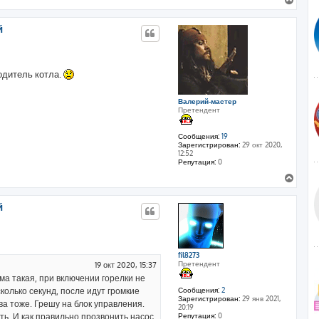
е
р
й
н
у
т
ь
одитель котла.
с
я
к
Валерий-мастер
н
Претендент
а
ч
Сообщения:
19
а
Зарегистрирован:
29 окт 2020,
л
12:52
у
Репутация:
0
В
е
р
й
н
у
т
ь
с
fil8273
я
Претендент
19 окт 2020, 15:37
к
ма такая, при включении горелки не
н
колько секунд, после идут громкие
Сообщения:
2
а
Зарегистрирован:
29 янв 2021,
ва тоже. Грешу на блок управления.
ч
20:19
ь. И как правильно прозвонить насос,
Репутация:
0
а