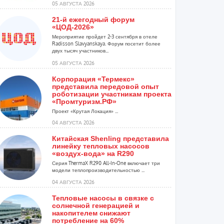
05 АВГУСТА 2026
21-й ежегодный форум
«ЦОД-2026»
Мероприятие пройдет 2-3 сентября в отеле
Radisson Slavyanskaya. Форум посетит более
двух тысяч участников...
05 АВГУСТА 2026
Корпорация «Термекс»
представила передовой опыт
роботизации участникам проекта
«Промтуризм.РФ»
Проект «Крутая Локация» ...
04 АВГУСТА 2026
Китайская Shenling представила
линейку тепловых насосов
«воздух-вода» на R290
Серия ThermaX R290 All-In-One включает три
модели теплопроизводительностью ...
04 АВГУСТА 2026
Тепловые насосы в связке с
солнечной генерацией и
накопителем снижают
потребление на 60%