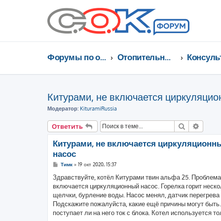
Форумы по отоплению, кондиционированию, энергосбережению
Отопительные котлы, водонагреватели, насосы, кондиционеры, водоочистка...
Китурами, не включается циркуляцио
Модератор:
KituramiRussia
Поиск
Расши
Ответить
Китурами, не включается циркуляционн
насос
С
Тимк
»
19 окт 2020, 15:37
о
о
Здравствуйте, котёл Китурами твин альфа 25. Проблема 
б
включается циркуляционный насос. Горелка горит неско
щ
е
щелчки, бурление воды. Насос менял, датчик перегрева 
н
Подскажите пожалуйста, какие ещё причины могут быть.
и
е
поступает ли на него ток с блока. Котел используется т