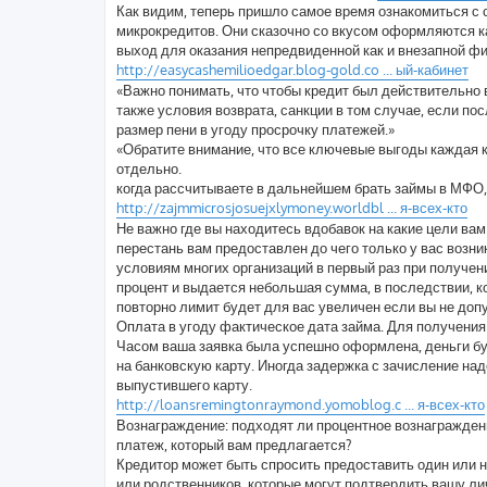
е
Как видим, теперь пришло самое время ознакомиться с
н
микрокредитов. Они сказочно со вкусом оформляются к
и
е
выход для оказания непредвиденной как и внезапной ф
http://easycashemilioedgar.blog-gold.co ... ый-кабинет
«Важно понимать, что чтобы кредит был действительно
также условия возврата, санкции в том случае, если пос
размер пени в угоду просрочку платежей.»
«Обратите внимание, что все ключевые выгоды каждая 
отдельно.
когда рассчитываете в дальнейшем брать займы в МФО, л
http://zajmmicrosjosuejxlymoney.worldbl ... я-всех-кто
Не важно где вы находитесь вдобавок на какие цели вам
перестань вам предоставлен до чего только у вас возни
условиям многих организаций в первый раз при получе
процент и выдается небольшая сумма, в последствии, ко
повторно лимит будет для вас увеличен если вы не доп
Оплата в угоду фактическое дата займа. Для получения
Часом ваша заявка была успешно оформлена, деньги бу
на банковскую карту. Иногда задержка с зачисление над
выпустившего карту.
http://loansremingtonraymond.yomoblog.c ... я-всех-кто
Вознаграждение: подходят ли процентное вознагражде
платеж, который вам предлагается?
Кредитор может быть спросить предоставить один или 
или родственников, которые могут подтвердить вашу ли