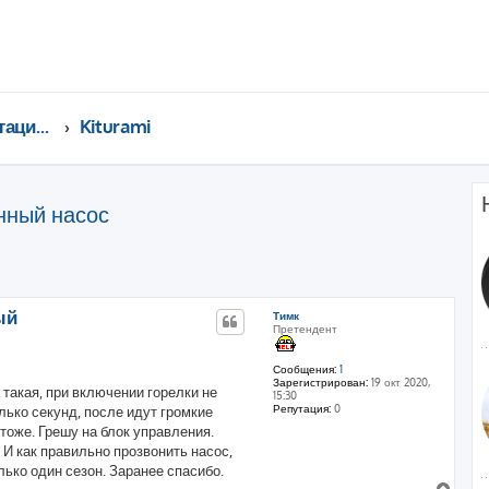
Консультации специалистов
Kiturami
нный насос
ренный поиск
ый
Тимк
Претендент
Сообщения:
1
Зарегистрирован:
19 окт 2020,
такая, при включении горелки не
15:30
Репутация:
0
лько секунд, после идут громкие
тоже. Грешу на блок управления.
 И как правильно прозвонить насос,
олько один сезон. Заранее спасибо.
В