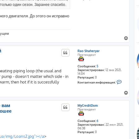
л
 только один сезон. Заранее спасибо.
у
ого двигателя. До этого он исправно
удущем
В
е
р
й
Rao Shaheryar
н
Претендент
у
т
ь
Сообщения:
5
Зарегистрирован:
12 янв 2021,
 heating piping loop (the usual and
с
14:04
я
r pump - doesn't matter which side - in
Репутация:
0
к
К
arm, then hot if it is successfully
Контактная информация:
н
о
н
а
т
В
ч
а
е
а
к
р
л
т
о вам
MyCreditDom
н
н
у
Претендент
рошее
а
у
я
т
и
ь
Сообщения:
6
н
Зарегистрирован:
22 июл 2021,
с
ф
06:38
о
я
Репутация:
0
р
к
.ua/img/Loans2.jpg"></a
>
м