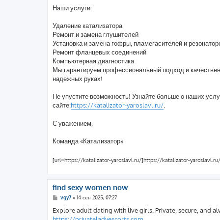
Наши услуги:
Удаление катализатора
Ремонт и замена глушителей
Установка и замена гофры, пламегасителей и резонатор
Ремонт фланцевых соединений
Компьютерная диагностика
Мы гарантируем профессиональный подход и качественн
надежных руках!
Не упустите возможность! Узнайте больше о наших услу
сайте:
https://katalizator-yaroslavl.ru/
.
С уважением,
Команда «Катализатор»
[url=https://katalizator-yaroslavl.ru/]https://katalizator-yaroslavl.ru/
find sexy women now
С
vgy7
»
14 сен 2025, 07:27
о
о
Explore adult dating with live girls. Private, secure, and a
б
https://privateladyescorts.com