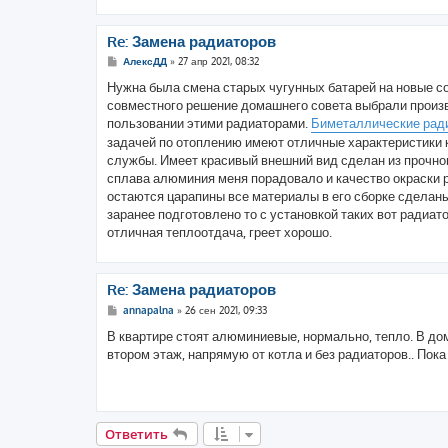
е
Re: Замена радиаторов
С
АлексДД
»
27 апр 2021, 08:32
о
о
Нужна была смена старых чугунных батарей на новые с
б
совместного решение домашнего совета выбрали произв
щ
е
пользовании этими радиаторами.
Биметаллические рад
н
задачей по отоплению имеют отличные характеристики 
и
е
службы. Имеет красивый внешний вид сделан из прочног
сплава алюминия меня порадовало и качество окраски р
остаются царапины все материалы в его сборке сделаны
заранее подготовлено то с установкой таких вот радиато
отличная теплоотдача, греет хорошо.
Re: Замена радиаторов
С
annapalna
»
26 сен 2021, 09:33
о
о
В квартире стоят алюминиевые, нормально, тепло. В до
б
втором этаж, напрямую от котла и без радиаторов.. Пока
щ
е
н
и
е
Ответить