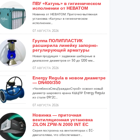
ПВУ «Катунь» в гигиеническом
исполнении от НЕВАТОМ
Новинка от НЕВАТОМ: Приточно-вытяжная
установка «Катунь» в гигиеническом
исполнении...
07 АВГУСТА 2026
Группа ПОЛИПЛАСТИК
расширила линейку запорно-
регулирующей арматуры
Новая продукция – задвижки шиберные в
диапазоне диаметров от 50 до 1200 мм...
07 АВГУСТА 2026
Energy Regula в новом диаметре
— DN400/350
«ЧелябинскСпецГражданСтрой» освоил новый
диаметр шарового крана КШЦПР Energy Regula
из стали 09Г2С...
07 АВГУСТА 2026
Новинка — приточная
вентиляционная установка
ZILON ZPW-N 2000 INT EC
Серия построена на вентиляторах с EC-
двигателями, что обеспечивает...