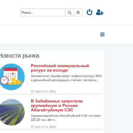
Поиск
Расширенный поиск
Новости рынка
Российский коммунальный
ресурс на исходе
Заниженные тарифы ведут инфраструктуру ЖКХ
к дальнейшей деградации, считают эксперты...
07 АВГУСТА 2026
В Забайкалье запустили
крупнейшую в России
Абагайтуйскую СЭС
Годовая выработка Абагайтуйской СЭС составит
223 221 тыс. кВт-ч...
07 АВГУСТА 2026