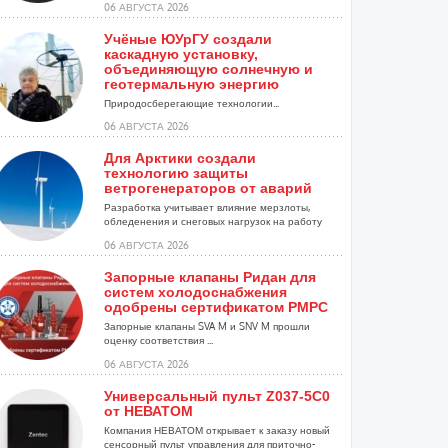
06 АВГУСТА 2026
Учёные ЮУрГУ создали
каскадную установку,
объединяющую солнечную и
геотермальную энергию
Природосберегающие технологии...
06 АВГУСТА 2026
Для Арктики создали
технологию защиты
ветрогенераторов от аварий
Разработка учитывает влияние мерзлоты,
обледенения и снеговых нагрузок на работу
установок...
06 АВГУСТА 2026
Запорные клапаны Ридан для
систем холодоснабжения
одобрены сертификатом РМРС
Запорные клапаны SVA M и SNV M прошли
оценку соответствия ...
06 АВГУСТА 2026
Универсальный пульт Z037-5C0
от НЕВАТОМ
Компания НЕВАТОМ открывает к заказу новый
сенсорный пульт управления для приточно-