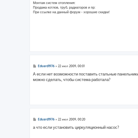
е
Монтаж систем отопления:
Продажа котлов, труб, радиаторов и пр:
При ссылке на данный форум - хорошие скидки!
С
Eduard1976
»
22 июл 2009, 00:01
о
о
А если нет возможности поставить стальные панельники
б
можно сделать, чтобы система работала?
щ
е
н
и
е
С
Eduard1976
»
22 июл 2009, 00:20
о
о
а что если установить циркуляционный насос?
б
щ
е