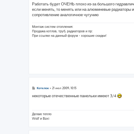
о
Работать будет ОЧЕНЬ плохо из-за большого гидравлич
б
если менять, то менять или на алюминевые радиаторы и
щ
е
сопротивление аналогичное чугунию
н
и
е
Монтаж систем отопления:
Продажа котлов, труб, радиаторов и пр:
При ссылке на данный форум - хорошие скидки!
С
Котелок
»
21 июл 2009, 10:15
о
о
некоторые отечественные панельки имеют 3/4
б
щ
е
н
и
Делаю тепло
е
Wolf и Baxi