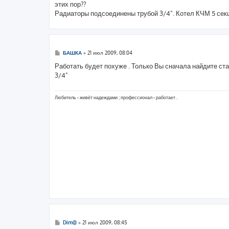
этих пор??
и
е
Радиаторы подсоединены трубой 3/4". Котел КЧМ 5 сек
С
БАШКА
»
21 июл 2009, 08:04
о
о
Работать будет похуже . Только Вы сначала найдите с
б
3/4"
щ
е
н
и
Любитель - живёт надеждами ; профессионал - работает .
е
С
Dim@
»
21 июл 2009, 08:45
о