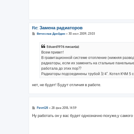
н
и
е
Re: Замена радиаторов
С
Вячеслав Дрейдин
»
30 июл 2009, 23:03
о
о
б
Eduard1976 писал(а):
щ
е
Всем привет!
н
В гравитационной системе отопление (нижняя развод
и
е
радиаторы, если их заменить на стальные панельные,
работала до этих пор??
Радиаторы подсоединены трубой 3/4". Котел КЧМ 5 с
нет, не будет! Будут отличия в работе.
С
Pavel28
»
28 фев 2018, 14:59
о
о
Ну работать он у вас будет однозначно похуже,у самого
б
щ
е
н
и