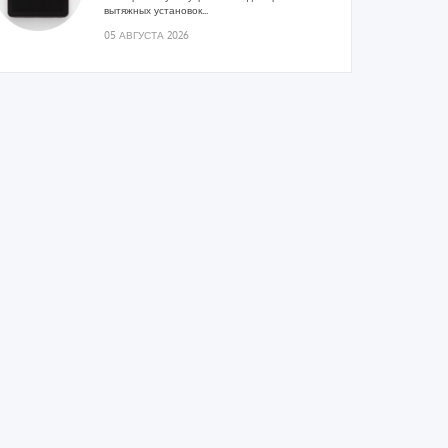
вытяжных установок...
05 АВГУСТА 2026
Гибридный тепловой насос PV/T
с одним общим испарителем
Исследователи предложили конструкцию
двухисточникового теплового насоса прямого
расширения ...
05 АВГУСТА 2026
21-й ежегодный форум
«ЦОД-2026»
Мероприятие пройдет 2-3 сентября в отеле
Radisson Slavyanskaya. Форум посетит более
двух тысяч участников...
05 АВГУСТА 2026
Корпорация «Термекс»
представила передовой опыт
роботизации участникам проекта
«Промтуризм.РФ»
Проект «Крутая Локация» ...
04 АВГУСТА 2026
Китайская Shenling представила
линейку тепловых насосов