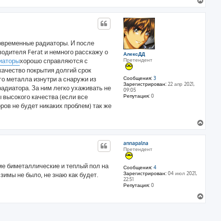
В
н
е
а
р
ч
н
а
у
л
т
у
овременные радиаторы. И после
ь
одителя Ferat и немного расскажу о
с
АлексДД
я
Претендент
иаторы
хорошо справляются с
к
качество покрытия долгий срок
н
Сообщения:
3
о металла изнутри а снаружи из
а
Зарегистрирован:
22 апр 2021,
адиатора. За ним легко ухаживать не
ч
09:05
Репутация:
0
а
 высокого качества (если все
л
ров не будет никаких проблем) так же
у
В
е
р
annapalna
н
Претендент
у
т
ме биметаллические и теплый пол на
ь
Сообщения:
4
Зарегистрирован:
04 июл 2021,
 зимы не было, не знаю как будет.
с
22:51
я
Репутация:
0
к
В
н
е
а
р
ч
н
а