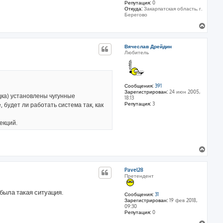
а
Репутация:
0
к
т
Откуда:
Закарпатская область, г.
е
н
Берегово
л
а
я
В
ч
D
е
а
i
р
m
л
Вячеслав Дрейдин
н
@
у
Любитель
у
т
ь
с
я
Сообщения:
391
Зарегистрирован:
24 июн 2005,
к
ка) установлены чугунные
18:13
н
Репутация:
3
 будет ли работать система так, как
а
ч
екций.
а
л
у
В
е
р
Pavel28
н
Претендент
у
т
 была такая ситуация.
ь
Сообщения:
31
Зарегистрирован:
19 фев 2018,
с
09:30
я
Репутация:
0
к