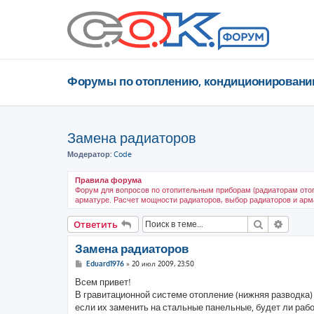
Форумы по отоплению, кондиционировани
Замена радиаторов
Модератор:
Code
Правила форума
Форум для вопросов по отопительным приборам (радиаторам отоп
арматуре. Расчет мощности радиаторов, выбор радиаторов и арма
Поиск
Расши
Ответить
Замена радиаторов
С
Eduard1976
»
20 июл 2009, 23:50
о
о
Всем привет!
б
В гравитационной системе отопление (нижняя разводка
щ
е
если их заменить на стальные панельные, будет ли рабо
н