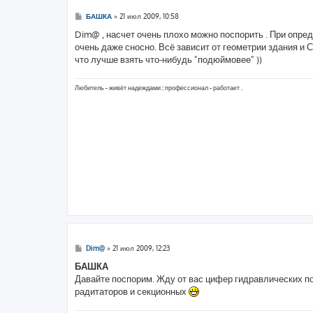
С
БАШКА
»
21 июл 2009, 10:58
о
о
Dim@ , насчет очень плохо можно поспорить . При опр
б
очень даже сносно. Всё зависит от геометрии здания и С
щ
е
что лучше взять что-нибудь "подюймовее" ))
н
и
е
Любитель - живёт надеждами ; профессионал - работает .
С
Dim@
»
21 июл 2009, 12:23
о
о
БАШКА
б
Давайте поспорим. Жду от вас цифер гидравлических п
щ
е
радитаторов и секционных
н
и