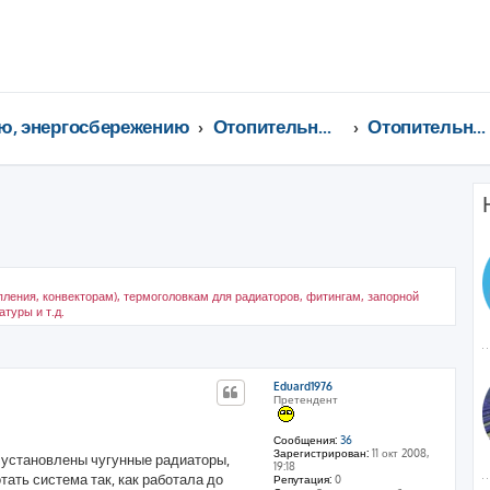
ю, энергосбережению
Отопительные котлы, водонагреватели, насосы, кондиционеры, водоочистка...
Отопительные приборы
ления, конвекторам), термоголовкам для радиаторов, фитингам, запорной
туры и т.д.
ренный поиск
Eduard1976
Претендент
Сообщения:
36
Зарегистрирован:
11 окт 2008,
) установлены чугунные радиаторы,
19:18
тать система так, как работала до
Репутация:
0