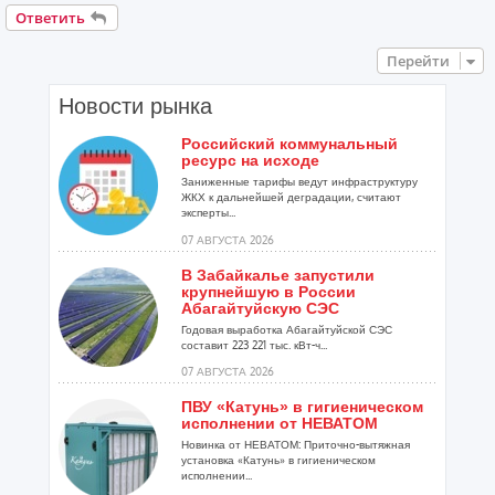
Ответить
Перейти
Новости рынка
Российский коммунальный
ресурс на исходе
Заниженные тарифы ведут инфраструктуру
ЖКХ к дальнейшей деградации, считают
эксперты...
07 АВГУСТА 2026
В Забайкалье запустили
крупнейшую в России
Абагайтуйскую СЭС
Годовая выработка Абагайтуйской СЭС
составит 223 221 тыс. кВт-ч...
07 АВГУСТА 2026
ПВУ «Катунь» в гигиеническом
исполнении от НЕВАТОМ
Новинка от НЕВАТОМ: Приточно-вытяжная
установка «Катунь» в гигиеническом
исполнении...