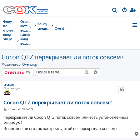
П
о
Форумы
Отопительные
Консультации
и
по
котлы,
специалистов
Oventrop
отоплению,
водонагреватели,
с
кондиционированию,
насосы,
энергосбережению
кондиционеры,
к
водоочистка...
Cocon QTZ перекрывает ли поток совсем?
Модератор:
Oventrop
Поиск
Расширенный поис
Ответить
telepin
Претендент
Cocon QTZ перекрывает ли поток совсем?
С
01 окт 2020, 16:39
о
о
перекрывает ли Cocon QTZ поток совсем или есть установленный
б
минимум?
щ
е
Возможно ли его так настроить, чтоб не перекрывал совсем?
н
и
е