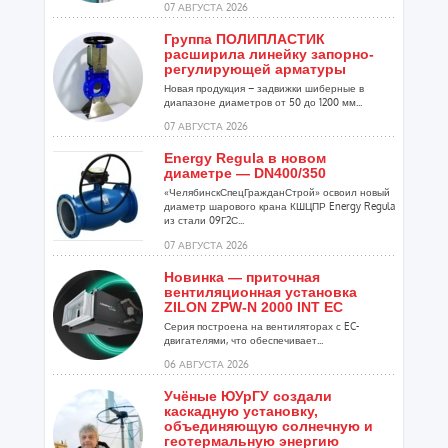
07 АВГУСТА 2026
Группа ПОЛИПЛАСТИК
расширила линейку запорно-
регулирующей арматуры
Новая продукция – задвижки шиберные в
диапазоне диаметров от 50 до 1200 мм...
07 АВГУСТА 2026
Energy Regula в новом
диаметре — DN400/350
«ЧелябинскСпецГражданСтрой» освоил новый
диаметр шарового крана КШЦПР Energy Regula
из стали 09Г2С...
07 АВГУСТА 2026
Новинка — приточная
вентиляционная установка
ZILON ZPW-N 2000 INT EC
Серия построена на вентиляторах с EC-
двигателями, что обеспечивает...
06 АВГУСТА 2026
Учёные ЮУрГУ создали
каскадную установку,
объединяющую солнечную и
геотермальную энергию