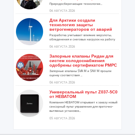
Природосберегающие технологии...
06 АВГУСТА 2026
Для Арктики создали
технологию защиты
ветрогенераторов от аварий
Разработка учитывает влияние мерзлоты,
обледенения и снеговых нагрузок на работу
установок...
06 АВГУСТА 2026
Запорные клапаны Ридан для
систем холодоснабжения
одобрены сертификатом РМРС
Запорные клапаны SVA M и SNV M прошли
оценку соответствия ...
06 АВГУСТА 2026
Универсальный пульт Z037-5C0
от НЕВАТОМ
Компания НЕВАТОМ открывает к заказу новый
сенсорный пульт управления для приточно-
вытяжных установок...
05 АВГУСТА 2026
Гибридный тепловой насос
PV/T с одним общим