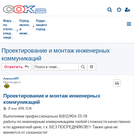
П
о
Форумы
Городок
Гордость
и
по
монтажников
нашего
отоплению,
и
городка!
с
кондиционированию,
инженеров
энергосбережению
к
Проектирование и монтаж инженерных
коммуникаций
Поиск
Расширенный поис
Ответить
Алексей91
Претендент
Проектирование и монтаж инженерных
коммуникаций
С
21 мар 2018, 12:36
о
о
Выполняем профессионально 8(812)904-33-78
б
работы по инженерным коммуникациям любой сложности качественно
щ
е
и по адекватной цене, т.к. БЕЗ ПОСРЕДНИКОВ!!! Также цена не
н
меняется от сезонности!
и