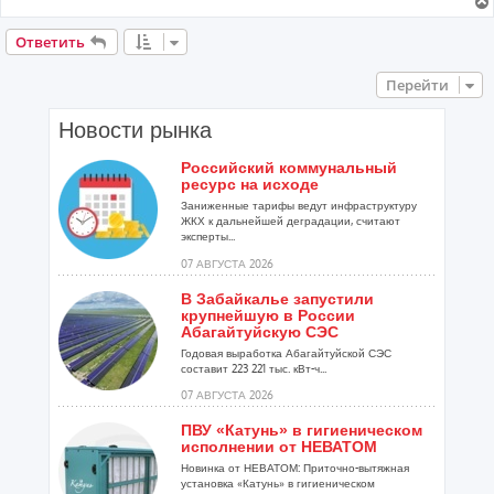
Ответить
Перейти
Новости рынка
Российский коммунальный
ресурс на исходе
Заниженные тарифы ведут инфраструктуру
ЖКХ к дальнейшей деградации, считают
эксперты...
07 АВГУСТА 2026
В Забайкалье запустили
крупнейшую в России
Абагайтуйскую СЭС
Годовая выработка Абагайтуйской СЭС
составит 223 221 тыс. кВт-ч...
07 АВГУСТА 2026
ПВУ «Катунь» в гигиеническом
исполнении от НЕВАТОМ
Новинка от НЕВАТОМ: Приточно-вытяжная
установка «Катунь» в гигиеническом