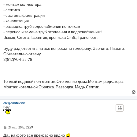
- монтаж коллектора
- септика
- системы фильтрации
- канализация
- разводка труб водоснабжения по точкам
- перенос и замена труб отопления и водоснабжения;!
Выезд, Смета, Гарантия, прописка С-пб., Транспорт.
Буду рад ответить на все вопросы по телефону. Звоните. Пишите.
Обязательно отвечу
8(812)904-33-78
Теплый водяной пол монтаж.Отопление дома.Монтаж радиатора.
Монтаж котельной.Обвязка. Разводка. Медь.Септик.
oleg.dmitrievic
Гуру
С
21 мар 2018, 22:29
о
о
Да.. на фото все прекрасно видно