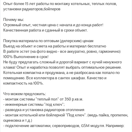
е
Опыт более 15 лет работы по монтажу котельных, теплых полов,
установки радиаторов,бойлеров
Почему мы:
Огромный опыт, честная цена с начала и до конца работ!
Качественная работа и сданный в сроки объект.
Покупка материала по оптовым (дилерским) ценам
Выезд на объект и смета на работы и материал бесплатно
В работе эстет (на фото видно - все аккуратно, ровно, гармонично)
100% Выполнение в срок!
Не буду предлагать сложный и дорогой вариант с кучей ненужного
хлама! Опыт и наработка позволят выбрать оптимальное решение.
Котельная компактна и продумана, а не разбросана как попало по
помещению. Все коллектора в сантех шкафах. Качество и
компактность на 100%.
Что можем предложить:
- монтаж системы "теплый пол" от 350 р.кв.м.
- инженерные системы "под ключ";
- разводка и установка радиаторов отопления
- монтаж котельной или бойлерной "Под ключ". (медь пайка, пропилен,
оцинковка и т.д.)
- подключение автоматики, сервоприводов, GSM модуля. Например: