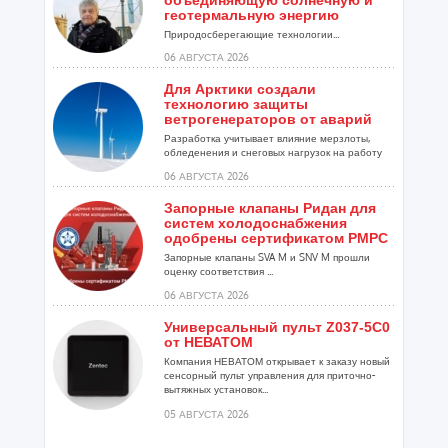
объединяющую солнечную и
геотермальную энергию
Природосберегающие технологии...
06 АВГУСТА 2026
Для Арктики создали
технологию защиты
ветрогенераторов от аварий
Разработка учитывает влияние мерзлоты,
обледенения и снеговых нагрузок на работу
установок...
06 АВГУСТА 2026
Запорные клапаны Ридан для
систем холодоснабжения
одобрены сертификатом РМРС
Запорные клапаны SVA M и SNV M прошли
оценку соответствия ...
06 АВГУСТА 2026
Универсальный пульт Z037-5C0
от НЕВАТОМ
Компания НЕВАТОМ открывает к заказу новый
сенсорный пульт управления для приточно-
вытяжных установок...
05 АВГУСТА 2026
Гибридный тепловой насос