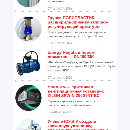
исполнении...
07 АВГУСТА 2026
Группа ПОЛИПЛАСТИК
расширила линейку запорно-
регулирующей арматуры
Новая продукция – задвижки шиберные в
диапазоне диаметров от 50 до 1200 мм...
07 АВГУСТА 2026
Energy Regula в новом
диаметре — DN400/350
«ЧелябинскСпецГражданСтрой» освоил новый
диаметр шарового крана КШЦПР Energy Regula
из стали 09Г2С...
07 АВГУСТА 2026
Новинка — приточная
вентиляционная установка
ZILON ZPW-N 2000 INT EC
Серия построена на вентиляторах с EC-
двигателями, что обеспечивает...
06 АВГУСТА 2026
Учёные ЮУрГУ создали
каскадную установку,