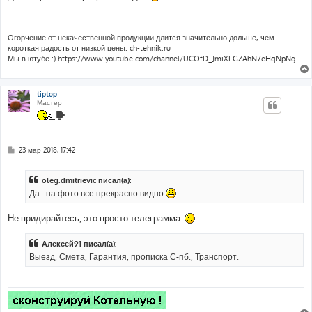
б
щ
е
н
и
Огорчение от некачественной продукции длится значительно дольше, чем
е
короткая радость от низкой цены. ch-tehnik.ru
Мы в ютубе :) https://www.youtube.com/channel/UCOfD_JmiXFGZAhN7eHqNpNg
tiptop
Мастер
С
23 мар 2018, 17:42
о
о
б
oleg.dmitrievic писал(а):
щ
е
Да.. на фото все прекрасно видно
н
и
е
Не придирайтесь, это просто телеграмма.
Алексей91 писал(а):
Выезд, Смета, Гарантия, прописка С-пб., Транспорт.