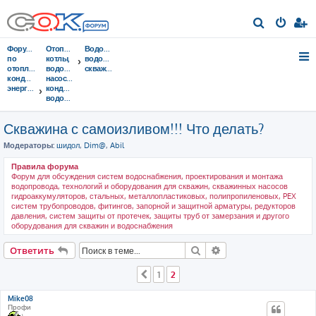
П
о
Форумы
Отопительные
Водоснабжение,
и
по
котлы,
водопровод,
отоплению,
водонагреватели,
скважины
с
кондиционированию,
насосы,
энергосбережению
кондиционеры,
к
водоочистка...
Скважина с самоизливом!!! Что делать?
Модераторы:
шидол
,
Dim@
,
Abil
Правила форума
Форум для обсуждения систем водоснабжения, проектирования и монтажа
водопровода, технологий и оборудования для скважин, скважинных насосов
гидроаккумуляторов, стальных, металлопластиковых, полипропиленовых, PEX
систем трубопроводов, фитингов, запорной и защитной арматуры, редукторов
давления, систем защиты от протечек, защиты труб от замерзания и другого
оборудования для скважин и водоснабжения
Поиск
Расширенный поис
Ответить
1
2
Пред.
Mike08
Профи