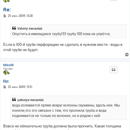
Re:
С
25 июн 2009, 13:28
о
о
б
Valeriy писал(а):
щ
е
Опустить в имеющуюся трубу133 трубу 100 пока не упрётся,
н
и
е
Если в 100-й трубе перфорацию не сделать в нужном месте - воды в
этой трубе не будет.
Mike08
Профи
Re:
С
25 июн 2009, 13:51
о
о
б
yakuzya писал(а):
щ
е
вода изливается прямо вокруг колонны скуажины, вдоль нее. Мы
н
поняли,что это связано с тем, что прогнила труба и вода
и
е
поднимается не только по колонее, но и рядом с ней.
Вовсе не обязательно труба должна была прогнить. Какая толщина