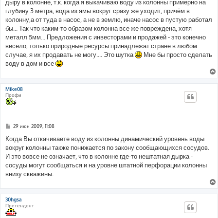
дыру в колонне, т.к. когда я выкачиваю воду из колонны примерно на
щ
е
глубину 3 метра, вода из ямы вокруг сразу же уходит, причём в
н
колонну,а от туда в насос, а не в землю, иначе насос в пустую работал
и
е
бы... Так что каким-то образом колонна все же повреждена, хотя
металл 5мм... Предложения с инвесторами и продажей - это конечно
весело, только природные ресурсы принадлежат стране в любом
случае, я их продавать не могу.... Это шутка
Мне бы просто сделать
воду в дом и все
Mike08
Профи
С
29 июн 2009, 11:08
о
о
Когда Вы откачиваете воду из колонны динамический уровень воды
б
вокруг колонны также понижается по закону сообщающихся сосудов.
щ
е
И это вовсе не означает, что в колонне где-то нештатная дырка -
н
сосуды могут сообщаться и на уровне штатной перфорации колонны
и
е
внизу скважины.
30hgsa
Претендент