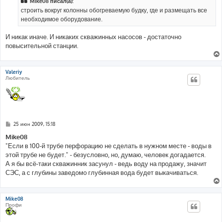
Mike08 писал(а):
щ
е
строить вокруг колонны обогреваемую будку, где и размещать все
н
необходимое оборудование.
и
е
И никак иначе. И никаких скважинных насосов - достаточно
повысительной станции.
Valeriy
Любитель
С
25 июн 2009, 15:18
о
о
Mike08
б
"Если в 100-й трубе перфорацию не сделать в нужном месте - воды в
щ
е
этой трубе не будет." - безусловно, но, думаю, человек догадается.
н
А я бы всё-таки скважинник засунул - ведь воду на продажу, значит
и
е
СЭС, а с глубины заведомо глубинная вода будет выкачиваться.
Mike08
Профи