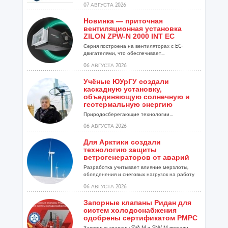
07 АВГУСТА 2026
Новинка — приточная
вентиляционная установка
ZILON ZPW-N 2000 INT EC
Серия построена на вентиляторах с EC-
двигателями, что обеспечивает...
06 АВГУСТА 2026
Учёные ЮУрГУ создали
каскадную установку,
объединяющую солнечную и
геотермальную энергию
Природосберегающие технологии...
06 АВГУСТА 2026
Для Арктики создали
технологию защиты
ветрогенераторов от аварий
Разработка учитывает влияние мерзлоты,
обледенения и снеговых нагрузок на работу
установок...
06 АВГУСТА 2026
Запорные клапаны Ридан для
систем холодоснабжения
одобрены сертификатом РМРС
Запорные клапаны SVA M и SNV M прошли