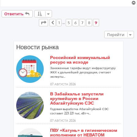
Ответить
Страница
9
из
9
1
5
6
7
8
9
Пред.
…
Перейти
Новости рынка
Российский коммунальный
ресурс на исходе
Заниженные тарифы ведут инфраструктуру
ЖКХ к дальнейшей деградации, считают
эксперты...
07 АВГУСТА 2026
В Забайкалье запустили
крупнейшую в России
Абагайтуйскую СЭС
Годовая выработка Абагайтуйской СЭС
составит 223 221 тыс. кВт-ч...
07 АВГУСТА 2026
ПВУ «Катунь» в гигиеническом
исполнении от НЕВАТОМ