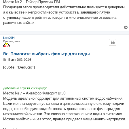
Место № 2 – Гейзер Престиж ПМ
Продукция этого производителя действительно пользуется доверием,
а о качестве и неприхотливости устройства, занявшего пятую
ступеньку нашего рейтинга, говорят и многочисленные отзывы на
различных сайтах.
Lord2134
Претендент
Re: Помогите выбрать фильтр для воды
С
18 дек 2019, 00:03
о
о
[quote="Deducio"]
б
щ
е
н
и
е
Добавлено спустя 21 секунду:
Место № 7 – Аквафор Фаворит B150
Модель идеально подойдет для автономных систем водоснабжения.
Если же планируется установка в централизованную систему подачи
воды, то необходимо задействовать дополнительные фильтры для
механической очистки. Это связано с загрязнением воды в системах.
Можно обойтись и без этого, правда придется чаще менять картриджи.