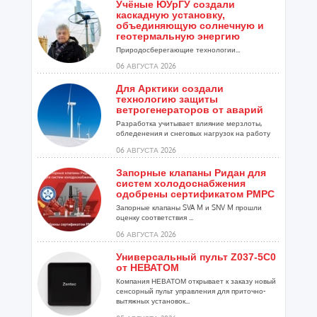
Учёные ЮУрГУ создали
каскадную установку,
объединяющую солнечную и
геотермальную энергию
Природосберегающие технологии...
06 АВГУСТА 2026
Для Арктики создали
технологию защиты
ветрогенераторов от аварий
Разработка учитывает влияние мерзлоты,
обледенения и снеговых нагрузок на работу
установок...
06 АВГУСТА 2026
Запорные клапаны Ридан для
систем холодоснабжения
одобрены сертификатом РМРС
Запорные клапаны SVA M и SNV M прошли
оценку соответствия ...
06 АВГУСТА 2026
Универсальный пульт Z037-5C0
от НЕВАТОМ
Компания НЕВАТОМ открывает к заказу новый
сенсорный пульт управления для приточно-
вытяжных установок...