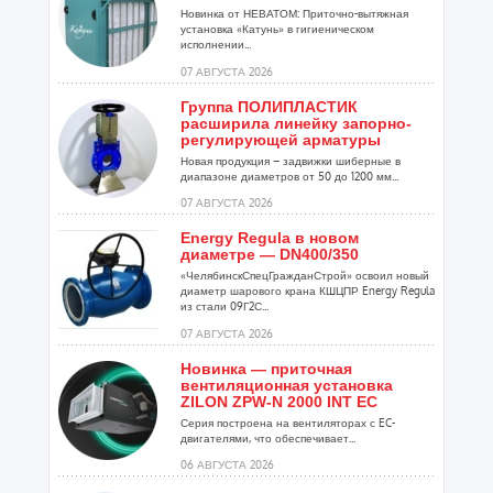
Новинка от НЕВАТОМ: Приточно-вытяжная
установка «Катунь» в гигиеническом
исполнении...
07 АВГУСТА 2026
Группа ПОЛИПЛАСТИК
расширила линейку запорно-
регулирующей арматуры
Новая продукция – задвижки шиберные в
диапазоне диаметров от 50 до 1200 мм...
07 АВГУСТА 2026
Energy Regula в новом
диаметре — DN400/350
«ЧелябинскСпецГражданСтрой» освоил новый
диаметр шарового крана КШЦПР Energy Regula
из стали 09Г2С...
07 АВГУСТА 2026
Новинка — приточная
вентиляционная установка
ZILON ZPW-N 2000 INT EC
Серия построена на вентиляторах с EC-
двигателями, что обеспечивает...
06 АВГУСТА 2026