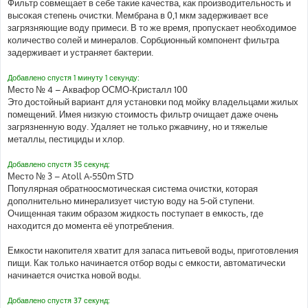
Фильтр совмещает в себе такие качества, как производительность и
высокая степень очистки. Мембрана в 0,1 мкм задерживает все
загрязняющие воду примеси. В то же время, пропускает необходимое
количество солей и минералов. Сорбционный компонент фильтра
задерживает и устраняет бактерии.
Добавлено спустя 1 минуту 1 секунду:
Место № 4 – Аквафор ОСМО-Кристалл 100
Это достойный вариант для установки под мойку владельцами жилых
помещений. Имея низкую стоимость фильтр очищает даже очень
загрязненную воду. Удаляет не только ржавчину, но и тяжелые
металлы, пестициды и хлор.
Добавлено спустя 35 секунд:
Место № 3 – Atoll A-550m STD
Популярная обратноосмотическая система очистки, которая
дополнительно минерализует чистую воду на 5-ой ступени.
Очищенная таким образом жидкость поступает в емкость, где
находится до момента её употребления.
Емкости накопителя хватит для запаса питьевой воды, приготовления
пищи. Как только начинается отбор воды с емкости, автоматически
начинается очистка новой воды.
Добавлено спустя 37 секунд: