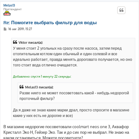
Melas13
Претендент
Re: Помогите выбрать фильтр для воды
С
16 авг 2019, 15:27
о
о
б
Vktor писал(а):
щ
е
У меня стоит 2 угольных на сразу после насоса, затем перед
н
отопительным котлом один обычный и один солевой и все
и
е
идеально работает, правда менять дороговато получается, но оно
того стоит вода отлично очищается.
Добавлено спустя 1 минуту 22 секунды:
Melas13 писал(а):
Разве никто не может посоветовать какой - нибудь недорогой
проточный фильтр?
Да я даже не знаю какие марки драл, просто спросите в магазине
какие у них есть не дорогие и все)
В магазине недорогие посоветовали coolmart neos one 3, Аквафор
Кристалл Эко Н, Гейзер Эко. Так и до сих пор не выбрал. Не знаю на
каком остановиться. Можете посоветуете?