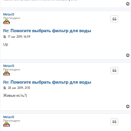
Melas13
Претендент
Re: Помогите выбрать фильтр для воды
С
17 авг 2019, 16:59
о
о
Up
б
щ
е
н
и
е
Melas13
Претендент
Re: Помогите выбрать фильтр для воды
С
28 авг 2019, 21:10
о
о
Живые есть?)
б
щ
е
н
и
е
Melas13
Претендент