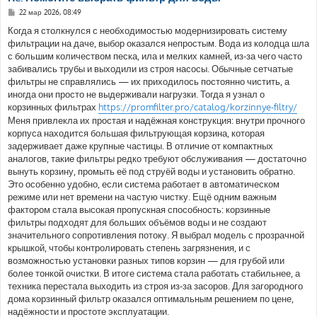
С
22 мар 2026, 08:49
о
о
Когда я столкнулся с необходимостью модернизировать систему
б
фильтрации на даче, выбор оказался непростым. Вода из колодца шла
щ
е
с большим количеством песка, ила и мелких камней, из-за чего часто
н
забивались трубы и выходили из строя насосы. Обычные сетчатые
и
е
фильтры не справлялись — их приходилось постоянно чистить, а
иногда они просто не выдерживали нагрузки. Тогда я узнал о
корзинных фильтрах
https://promfilter.pro/catalog/korzinnye-filtry/
Меня привлекла их простая и надёжная конструкция: внутри прочного
корпуса находится большая фильтрующая корзина, которая
задерживает даже крупные частицы. В отличие от компактных
аналогов, такие фильтры редко требуют обслуживания — достаточно
вынуть корзину, промыть её под струёй воды и установить обратно.
Это особенно удобно, если система работает в автоматическом
режиме или нет времени на частую чистку. Ещё одним важным
фактором стала высокая пропускная способность: корзинные
фильтры подходят для больших объёмов воды и не создают
значительного сопротивления потоку. Я выбрал модель с прозрачной
крышкой, чтобы контролировать степень загрязнения, и с
возможностью установки разных типов корзин — для грубой или
более тонкой очистки. В итоге система стала работать стабильнее, а
техника перестала выходить из строя из-за засоров. Для загородного
дома корзинный фильтр оказался оптимальным решением по цене,
надёжности и простоте эксплуатации.