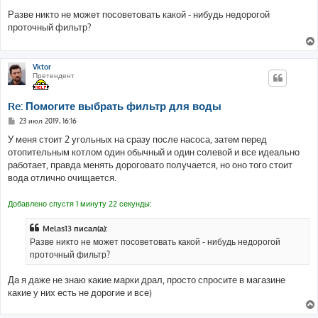
о
о
Разве никто не может посоветовать какой - нибудь недорогой
б
проточный фильтр?
щ
е
н
и
е
Vktor
Претендент
Re: Помогите выбрать фильтр для воды
С
23 июл 2019, 16:16
о
о
У меня стоит 2 угольных на сразу после насоса, затем перед
б
отопительным котлом один обычный и один солевой и все идеально
щ
е
работает, правда менять дороговато получается, но оно того стоит
н
вода отлично очищается.
и
е
Добавлено спустя 1 минуту 22 секунды:
Melas13 писал(а):
Разве никто не может посоветовать какой - нибудь недорогой
проточный фильтр?
Да я даже не знаю какие марки драл, просто спросите в магазине
какие у них есть не дорогие и все)