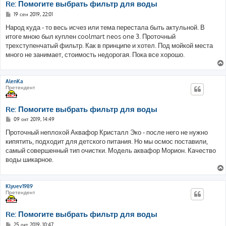
Re: Помогите выбрать фильтр для воды
С
19 сен 2019, 22:01
о
о
Народ куда - то весь исчез или тема перестала быть актульной. В
б
итоге мною был куплен coolmart neos one 3. Проточный
щ
е
трехступенчатый фильтр. Как в принципе и хотел. Под мойкой места
н
много не занимает, стоимость недорогая. Пока все хорошо.
и
е
AlenKa
Претендент
Re: Помогите выбрать фильтр для воды
С
09 окт 2019, 14:49
о
о
Проточный неплохой Аквафор Кристалл Эко - после него не нужно
б
кипятить, подходит для детского питания. Но мы осмос поставили,
щ
е
самый совершенный тип очистки. Модель аквафор Морион. Качество
н
воды шикарное.
и
е
Klyuev1989
Претендент
Re: Помогите выбрать фильтр для воды
С
25 окт 2019, 10:47