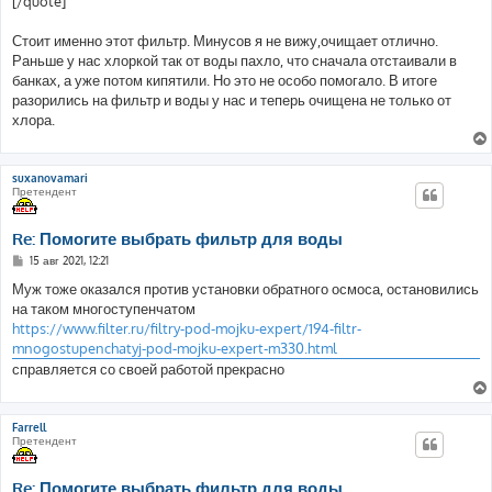
[/quote]
Стоит именно этот фильтр. Минусов я не вижу,очищает отлично.
Раньше у нас хлоркой так от воды пахло, что сначала отстаивали в
банках, а уже потом кипятили. Но это не особо помогало. В итоге
разорились на фильтр и воды у нас и теперь очищена не только от
хлора.
suxanovamari
Претендент
Re: Помогите выбрать фильтр для воды
С
15 авг 2021, 12:21
о
о
Муж тоже оказался против установки обратного осмоса, остановились
б
на таком многоступенчатом
щ
е
https://www.filter.ru/filtry-pod-mojku-expert/194-filtr-
н
mnogostupenchatyj-pod-mojku-expert-m330.html
и
е
справляется со своей работой прекрасно
Farrell
Претендент
Re: Помогите выбрать фильтр для воды