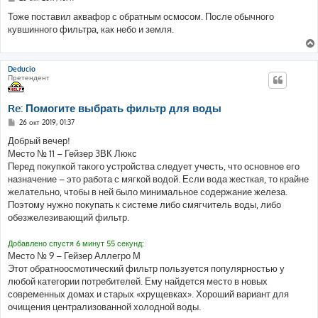
о
о
Тоже поставил аквафор с обратным осмосом. После обычного
б
кувшинного фильтра, как небо и земля.
щ
е
н
и
е
Deducio
Претендент
Re: Помогите выбрать фильтр для воды
С
26 окт 2019, 01:37
о
о
Добрый вечер!
б
Место № 11 – Гейзер 3ВК Люкс
щ
е
Перед покупкой такого устройства следует учесть, что основное его
н
назначение – это работа с мягкой водой. Если вода жесткая, то крайне
и
е
желательно, чтобы в ней было минимальное содержание железа.
Поэтому нужно покупать к системе либо смягчитель воды, либо
обезжелезивающий фильтр.
Добавлено спустя 6 минут 55 секунд:
Место № 9 – Гейзер Аллегро М
Этот обратноосмотический фильтр пользуется популярностью у
любой категории потребителей. Ему найдется место в новых
современных домах и старых «хрущевках». Хороший вариант для
очищения централизованной холодной воды.