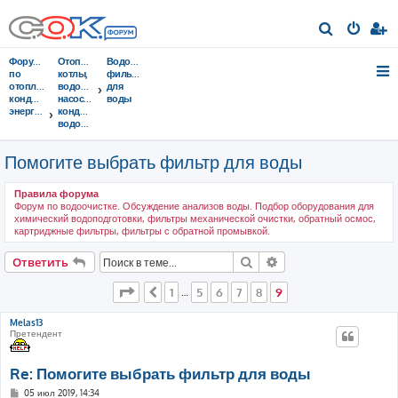
П
о
Форумы
Отопительные
Водоподготовка,
и
по
котлы,
фильтры
отоплению,
водонагреватели,
для
с
кондиционированию,
насосы,
воды
энергосбережению
кондиционеры,
к
водоочистка...
Помогите выбрать фильтр для воды
Правила форума
Форум по водоочистке. Обсуждение анализов воды. Подбор оборудования для
химический водоподготовки, фильтры механической очистки, обратный осмос,
картриджные фильтры, фильтры с обратной промывкой.
Поиск
Расширенный поис
Ответить
Страница
9
из
9
1
5
6
7
8
9
Пред.
…
Melas13
Претендент
Re: Помогите выбрать фильтр для воды
С
05 июл 2019, 14:34